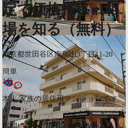
定で価格推移・相
場を知る（無料）
東京都世田谷区南烏山3丁目11-20
簡単
1分
本人/家族の居住用マンションです
か？
質問に答えて査定依頼スタート