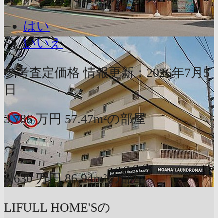
はい
いいえ
参考査定価格
情報更新：2026年7月5
日
3,786
万円
57.47m²の部屋
〜
6,630
万円
86.94m²の部屋
LIFULL HOME'Sの