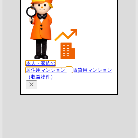
本人・家族の
居住用マンション
賃貸用マンション
（収益物件）