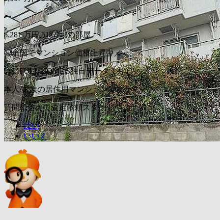
〜
5,281
万円
51.69m²の部屋
＼全国でマンション価格上昇中／
（LIFULL HOME'S独自データより）
本人/家族の居住用マンションですか？
質問に答えて査定依頼スタート
はい
いいえ