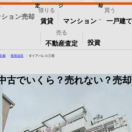
取
定
ジ
却
借りる
買う
ンション売却
賃貸
マンション
一戸建
売る
その他
投資
不動産査定
京都
世田谷区
ダイアパレス三宿
中古でいくら？売れない？売却