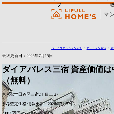
プ
マ
ホームズマンション売却
マンション査定
東
最終更新日：2026年7月15日
ダイアパレス三宿
資産価値は
（無料）
東京都世田谷区三宿2丁目11-27
参考査定価格
情報更新：2026年7月5日
2,007
万円
25.62m²の部屋