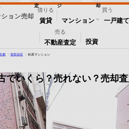
取
定
ジ
却
借りる
買う
ンション売却
賃貸
マンション
一戸建
売る
その他
投資
不動産査定
京都
世田谷区
松原マンション
古でいくら？売れない？売却査