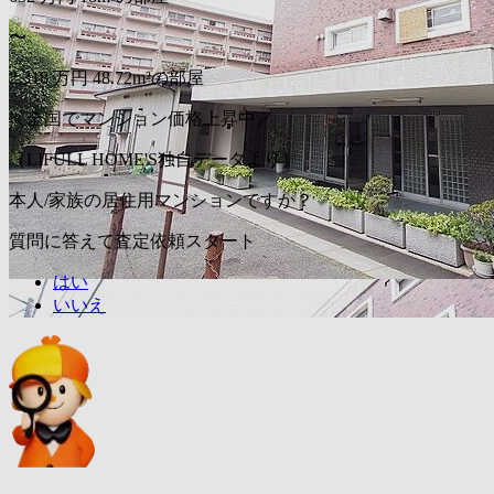
〜
2,318
万円
48.72m²の部屋
＼全国でマンション価格上昇中／
（LIFULL HOME'S独自データより）
本人/家族の居住用マンションですか？
質問に答えて査定依頼スタート
はい
いいえ