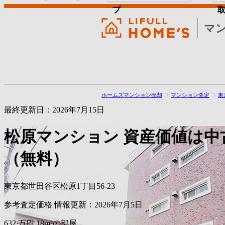
プ
マ
ホームズマンション売却
マンション査定
東
最終更新日：2026年7月15日
松原マンション
資産価値は中
（無料）
東京都世田谷区松原1丁目56-23
参考査定価格
情報更新：2026年7月5日
632
万円
18m²の部屋