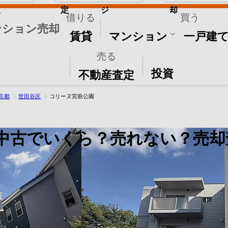
取
定
ジ
却
借りる
買う
ンション売却
賃貸
マンション
一戸建
売る
その他
投資
不動産査定
京都
世田谷区
コリーヌ宮前公園
中古でいくら？売れない？売却