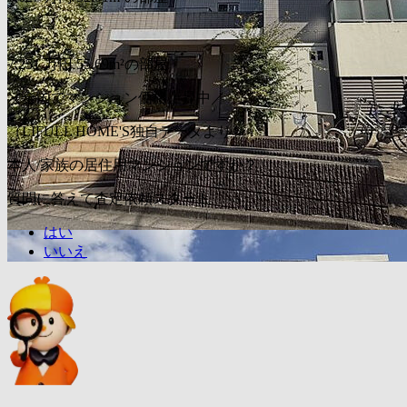
〜
7,251
万円
55.69m²の部屋
＼全国でマンション価格上昇中／
（LIFULL HOME'S独自データより）
本人/家族の居住用マンションですか？
質問に答えて査定依頼スタート
はい
いいえ