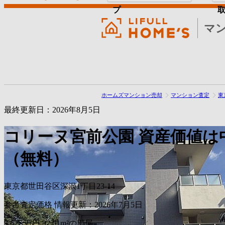
プ
マ
ホームズマンション売却
マンション査定
東
最終更新日：2026年8月5日
コリーヌ宮前公園
資産価値は
（無料）
東京都世田谷区深沢1丁目23-14
参考査定価格
情報更新：2026年7月5日
3,627
万円
32.01m²の部屋