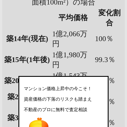
面積100m²）の場合
変化割
平均価格
合
1億2,066万
築14年
(現在)
100％
円
1億1,980万
築15年
(1年後)
99.3％
円
1億1,543万
築20年
(6年後)
95.7％
円
マンション価格上昇中の今こそ！
築25年
(11年
1億1,107万
資産価格の下落のリスクも踏まえ
92.1％
後)
円
不動産のプロに無料で査定相談
築30年
(16年
1億670万円
88.4％