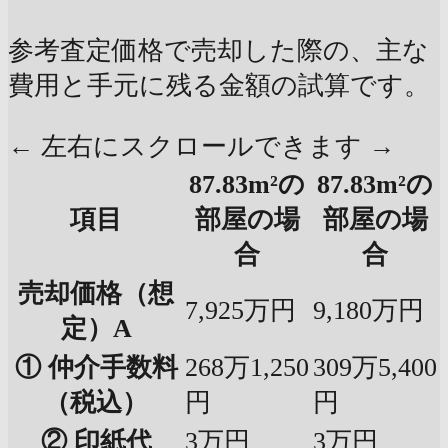
参考査定価格で売却した際の、主な
費用と手元に残る金額の試算です。
← 左右にスクロールできます →
87.83m²の
87.83m²の
項目
部屋の場
部屋の場
合
合
売却価格（想
7,925万円
9,180万円
定）A
① 仲介手数料
268万1,250
309万5,400
（税込）
円
円
② 印紙代
3万円
3万円