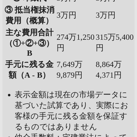
③ 抵当権抹消
3万円
3万円
費用（概算）
主な費用合計
274万1,250
315万5,400
（①+②+③）
円
円
B
手元に残る金
7,649万
8,864万
額（A - B）
9,879円
4,371円
表示金額は現在の市場データに
基づいた試算であり、実際にお
客様の手元に残る金額を保証す
るものではありません