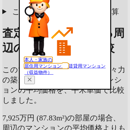
後)
この物件の参考査定価格で計算
査定価格の目安を知る
周
辺のマンションと比較
本人・家族の
居住用マンション
賃貸用マンション
このマンションと、世田谷区等々力
（収益物件）
の築14年 / 専有面積100m² のマンシ
ョンの平均価格を、平米単価で比較
しました。
7,925万円 (87.83m²)の部屋の場合、
周辺のマンションの平均価格よりも