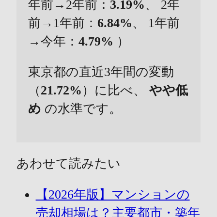
年前→2年前：
3.19%
、 2年
前→1年前：
6.84%
、 1年前
→今年：
4.79%
）
東京都の直近3年間の変動
（
21.72%
）に比べ、
やや低
め
の水準です。
あわせて読みたい
【2026年版】マンションの
売却相場は？主要都市・築年