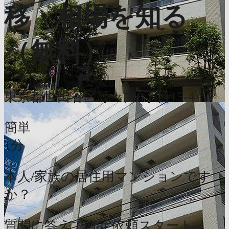
移・相場を知る
（無料）
東京都世田谷区等々力8丁目15-4
簡単
1分
本人/家族の居住用マンションです
か？
質問に答えて査定依頼スタート