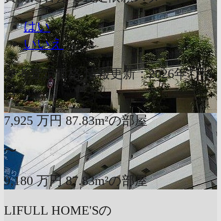
はい
いいえ
参考査定価格
情報更新：2026年7月5
日
7,925
万円
87.83m²の部屋
〜
9,180
万円
87.83m²の部屋
LIFULL HOME'Sの