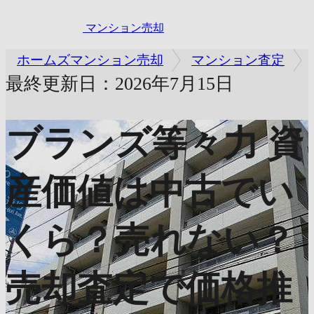
マンション売却
ホームズマンション売却
マンション査定
最終更新日：2026年7月15日
ブランズ等々力
資
産価値は中古でい
くら？売れない？
売却査定で価格推