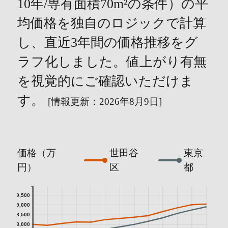
10年/専有面積70m²の条件）の平
均価格を独自のロジックで計算
し、直近3年間の価格推移をグ
ラフ化しました。値上がり有無
を視覚的にご確認いただけま
す。
[情報更新：2026年8月9日]
価格（万
世田谷
東京
円）
区
都
9,500
9,000
8,500
8,000