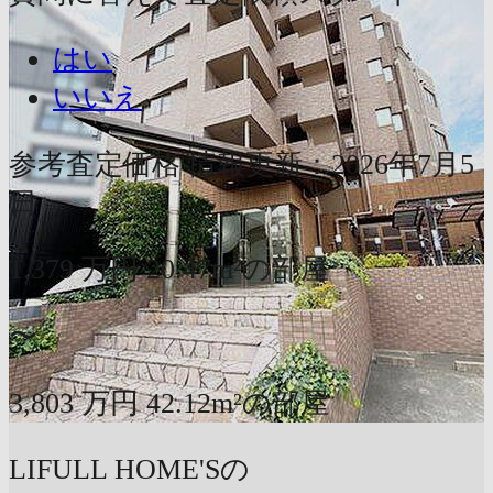
はい
いいえ
参考査定価格
情報更新：2026年7月5
日
1,379
万円
20.47m²の部屋
〜
3,803
万円
42.12m²の部屋
LIFULL HOME'Sの