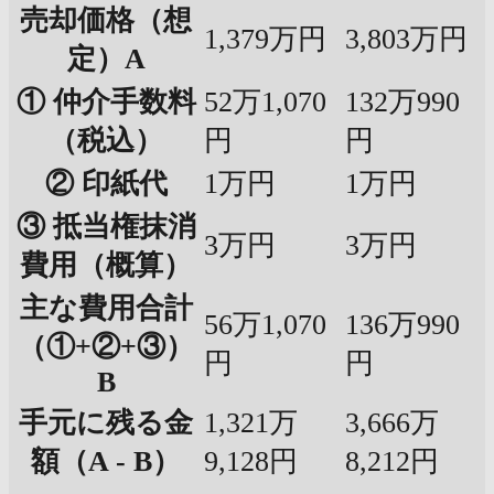
売却価格（想
1,379万円
3,803万円
定）A
① 仲介手数料
52万1,070
132万990
（税込）
円
円
② 印紙代
1万円
1万円
③ 抵当権抹消
3万円
3万円
費用（概算）
主な費用合計
56万1,070
136万990
（①+②+③）
円
円
B
手元に残る金
1,321万
3,666万
額（A - B）
9,128円
8,212円