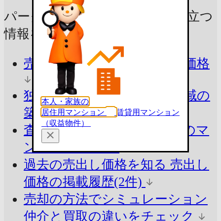
パークウェル下北沢の売却に
役立つ
情報をチェック！
売ったらいくら？
参考査定価格
独自ロジックで算出
同じ地域の
本人・家族の
築年別の平均価格
居住用マンション
賃貸用マンション
（収益物件）
査定価格の目安を知る
周辺のマ
ンションと比較
過去の売出し価格を知る
売出し
価格の掲載履歴(2件)
売却の方法でシミュレーション
仲介と買取の違いをチェック