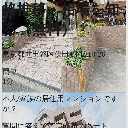
格推移・相場を知
る（無料）
東京都世田谷区代田4丁目10-26
簡単
1分
本人/家族の居住用マンションです
か？
質問に答えて査定依頼スタート