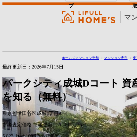
プ
マ
ホームズマンション売却
マンション査定
東
最終更新日：2026年7月15日
パークシティ成城Dコート
資
を知る（無料）
東京都世田谷区成城4丁目33-4
参考査定価格
情報更新：2026年7月5日
5,823
万円
100.77m²の部屋