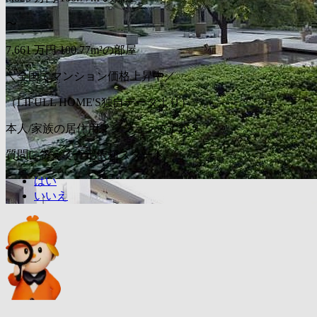
〜
7,661
万円
100.77m²の部屋
＼全国でマンション価格上昇中／
（LIFULL HOME'S独自データより）
本人/家族の居住用マンションですか？
質問に答えて査定依頼スタート
はい
いいえ