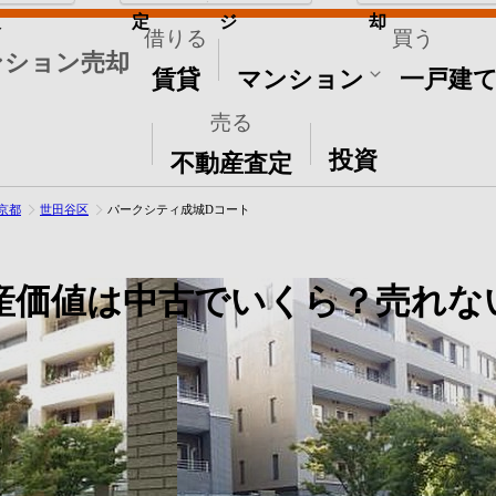
取
定
ジ
却
借りる
買う
ンション売却
賃貸
マンション
一戸建
売る
その他
投資
不動産査定
京都
世田谷区
パークシティ成城Dコート
産価値は中古でいくら？売れな