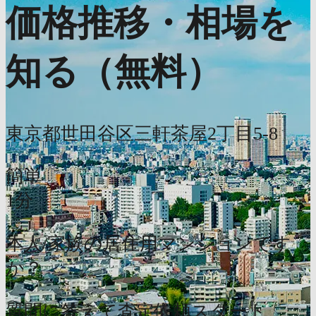
価格推移・相場を
知る（無料）
東京都世田谷区三軒茶屋2丁目5-8
簡単
1分
本人/家族の居住用マンションです
か？
質問に答えて査定依頼スタート