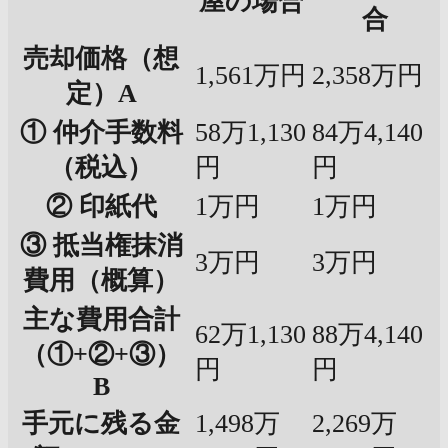
屋の場合
合
売却価格（想
1,561万円
2,358万円
定）A
① 仲介手数料
58万1,130
84万4,140
（税込）
円
円
② 印紙代
1万円
1万円
③ 抵当権抹消
3万円
3万円
費用（概算）
主な費用合計
62万1,130
88万4,140
（①+②+③）
円
円
B
手元に残る金
1,498万
2,269万