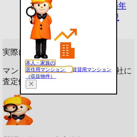
売却相場は？主要都市・築年
数別の価格や調べ方を解説
実際にいくらで売れる？
本人・家族の
マンション売却に強い不動産会社に
居住用マンション
賃貸用マンション
（収益物件）
査定依頼しよう