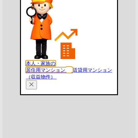
本人・家族の
居住用マンション
賃貸用マンション
（収益物件）