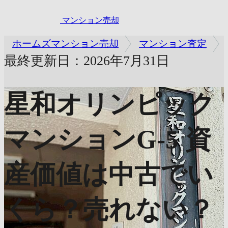
マンション売却
ホームズマンション売却
マンション査定
最終更新日：2026年7月31日
星和オリンピック
マンションG-5
資
産価値は中古でい
くら？売れない？