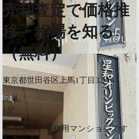
売却査定で価格推
移・相場を知る
（無料）
東京都世田谷区上馬1丁目32-16
簡単
1分
本人/家族の居住用マンションです