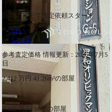
か？
質問に答えて査定依頼スタート
はい
いいえ
参考査定価格
情報更新：2026年7月5
日
2,412
万円
41.26m²の部屋
〜
3,402
万円
50m²の部屋