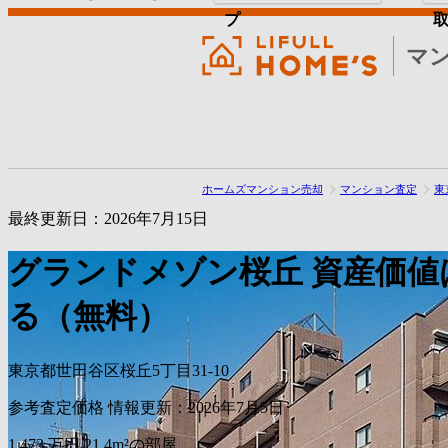
プ
マ
ホームズマンション売却
マンション査定
東
最終更新日：2026年7月15日
グランドメゾン桜丘
資産価値
る（無料）
東京都世田谷区桜丘5丁目31-10
参考査定価格
情報更新：2026年7月5日
1,473
万円
21.4m²の部屋