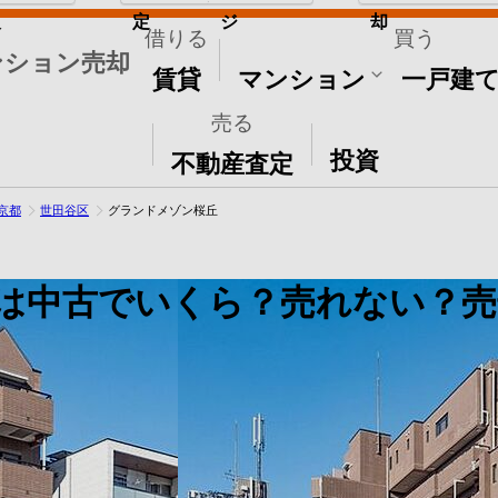
取
定
ジ
却
借りる
買う
ンション売却
賃貸
マンション
一戸建
売る
その他
投資
不動産査定
京都
世田谷区
グランドメゾン桜丘
は中古でいくら？売れない？売