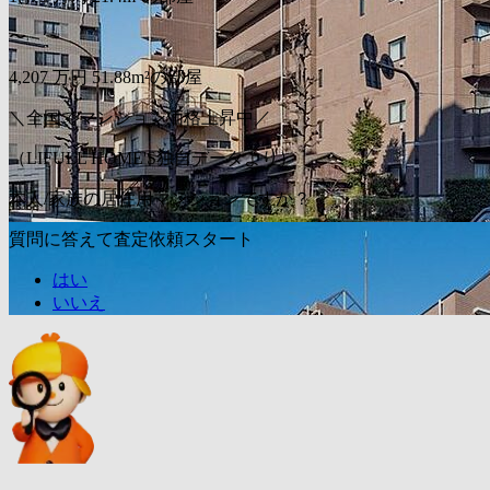
〜
4,207
万円
51.88m²の部屋
＼全国でマンション価格上昇中／
（LIFULL HOME'S独自データより）
本人/家族の居住用マンションですか？
質問に答えて査定依頼スタート
はい
いいえ