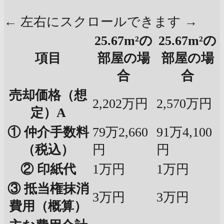
← 左右にスクロールできます →
25.67m²の
25.67m²の
項目
部屋の場
部屋の場
合
合
売却価格（想
2,202万円
2,570万円
定）A
① 仲介手数料
79万2,660
91万4,100
（税込）
円
円
② 印紙代
1万円
1万円
③ 抵当権抹消
3万円
3万円
費用（概算）