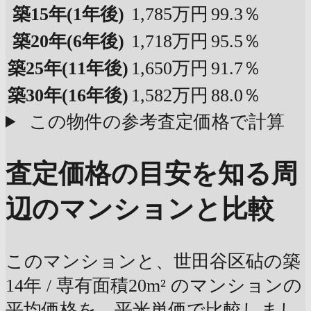
築15年
(1年後)
1,785万円
99.3％
築20年
(6年後)
1,718万円
95.5％
築25年
(11年後)
1,650万円
91.7％
築30年
(16年後)
1,582万円
88.0％
この物件の参考査定価格で計算
査定価格の目安を知る
周
辺のマンションと比較
このマンションと、世田谷区砧の築
14年 / 専有面積20m² のマンションの
平均価格を、平米単価で比較しまし