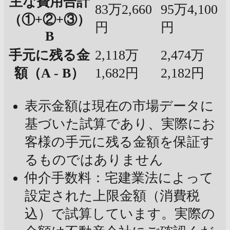
主な費用合計
83万2,660
95万4,100
（①+②+③）
円
円
B
手元に残る金
2,118万
2,474万
額（A - B）
1,682円
2,182円
表示金額は現在の市場データに
基づいた試算であり、実際にお
客様の手元に残る金額を保証す
るものではありません
仲介手数料：宅建業法によって
設定された上限金額（消費税
込）で試算しています。実際の