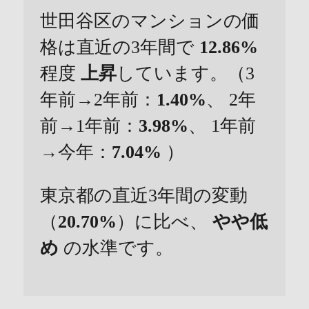
世田谷区のマンションの価
格は直近の3年間で
12.86%
程度
上昇
しています。（3
年前→2年前：
1.40%
、 2年
前→1年前：
3.98%
、 1年前
→今年：
7.04%
）
東京都の直近3年間の変動
（
20.70%
）に比べ、
やや低
め
の水準です。