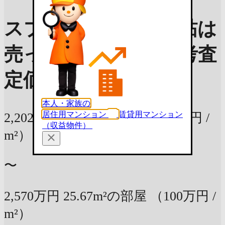
スプレスター世田谷砧は
売ったらいくら？
参考査
定価格
本人・家族の
居住用マンション
賃貸用マンション
2,202万円
25.67m²の部屋
（86万円 /
（収益物件）
m²）
〜
2,570万円
25.67m²の部屋
（100万円 /
m²）