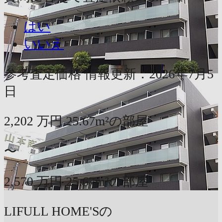
はい
いいえ
参考査定価格
情報更新：2026年7月5
日
2,202
万円
25.67m²の部屋
〜
2,570
万円
25.67m²の部屋
LIFULL HOME'Sの