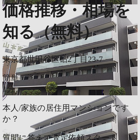
価格推移・相場を
知る（無料）
東京都世田谷区砧2丁目23-7
簡単
1分
本人/家族の居住用マンションです
か？
質問に答えて査定依頼スタート