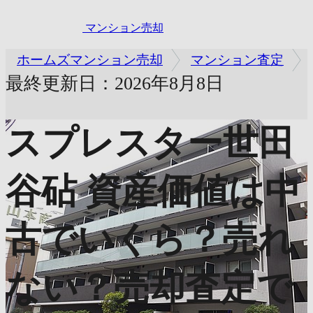
マンション売却
ホームズマンション売却
マンション査定
最終更新日：2026年8月8日
スプレスター世田
谷砧
資産価値は中
古でいくら？売れ
ない？売却査定で