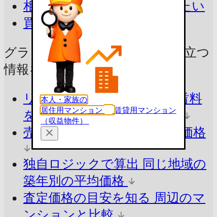
相続したマンションを売りたい
買取を相談したい
グランシティ上用賀の売却に
役立つ
情報をチェック！
リアルな売出し価格・募集賃料
本人・家族の
居住用マンション
賃貸用マンション
を知る
今の市場価格を把握
（収益物件）
売ったらいくら？
参考査定価格
独自ロジックで算出
同じ地域の
築年別の平均価格
査定価格の目安を知る
周辺のマ
ンションと比較