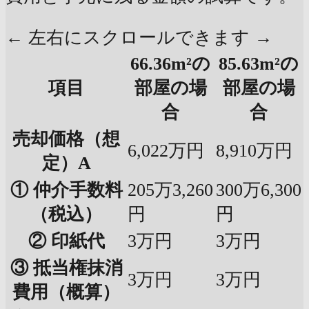
← 左右にスクロールできます →
66.36m²の
85.63m²の
項目
部屋の場
部屋の場
合
合
売却価格（想
6,022万円
8,910万円
定）A
① 仲介手数料
205万3,260
300万6,300
（税込）
円
円
② 印紙代
3万円
3万円
③ 抵当権抹消
3万円
3万円
費用（概算）