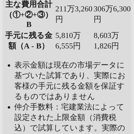
主な費用合計
211万3,260
306万6,300
（①+②+③）
円
円
B
手元に残る金
5,810万
8,603万
額（A - B）
6,555円
1,826円
表示金額は現在の市場データに
基づいた試算であり、実際にお
客様の手元に残る金額を保証す
るものではありません
仲介手数料：宅建業法によって
設定された上限金額（消費税
込）で試算しています。実際の