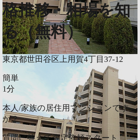
格推移・相場を知
る（無料）
東京都世田谷区上用賀4丁目37-12
簡単
1分
本人/家族の居住用マンションです
か？
質問に答えて査定依頼スタート