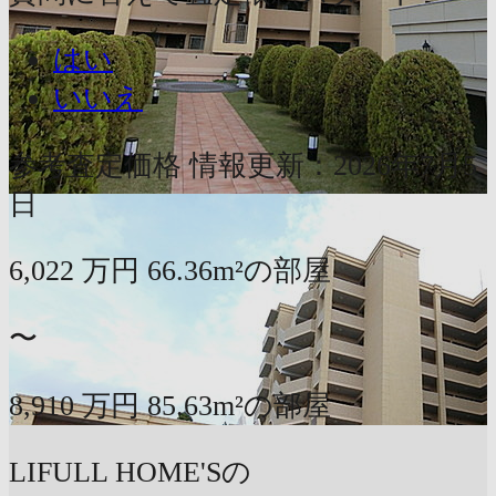
はい
いいえ
参考査定価格
情報更新：2026年7月5
日
6,022
万円
66.36m²の部屋
〜
8,910
万円
85.63m²の部屋
LIFULL HOME'Sの