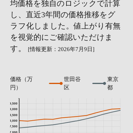
均価格を独自のロジックで計算
し、直近3年間の価格推移をグ
ラフ化しました。値上がり有無
を視覚的にご確認いただけま
す。
[情報更新：2026年7月9日]
価格（万
世田谷
東京
円）
区
都
9,500
9,000
8,500
8,000
7,500
7,000