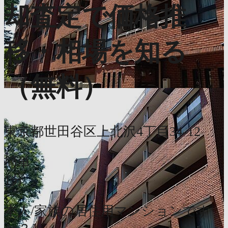
却査定で価格推
移・相場を知る
（無料）
東京都世田谷区上北沢4丁目34-12
簡単
1分
本人/家族の居住用マンションです