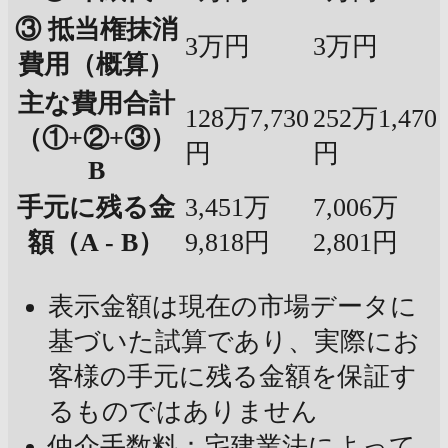
③ 抵当権抹消
3万円
3万円
費用（概算）
主な費用合計
128万7,730
252万1,470
（①+②+③）
円
円
B
手元に残る金
3,451万
7,006万
額（A - B）
9,818円
2,801円
表示金額は現在の市場データに
基づいた試算であり、実際にお
客様の手元に残る金額を保証す
るものではありません
仲介手数料：宅建業法によって