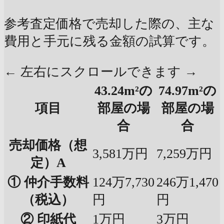
参考査定価格で売却した際の、主な
費用と手元に残る金額の試算です。
← 左右にスクロールできます →
43.24m²の
74.97m²の
項目
部屋の場
部屋の場
合
合
売却価格（想
3,581万円
7,259万円
定）A
① 仲介手数料
124万7,730
246万1,470
（税込）
円
円
② 印紙代
1万円
3万円