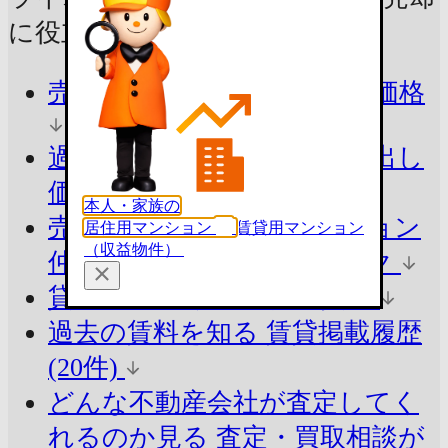
に
役立つ情報をチェック！
売ったらいくら？
参考査定価格
過去の売出し価格を知る
売出し
価格の掲載履歴(10件)
本人・家族の
売却の方法でシミュレーション
居住用マンション
賃貸用マンション
（収益物件）
仲介と買取の違いをチェック
貸したらいくら？
参考賃料
過去の賃料を知る
賃貸掲載履歴
(20件)
どんな不動産会社が査定してく
れるのか見る
査定・買取相談が