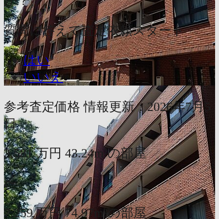
か？
質問に答えて査定依頼スタート
はい
いいえ
参考査定価格
情報更新：2026年7月5
日
3,581
万円
43.24m²の部屋
〜
7,259
万円
74.97m²の部屋