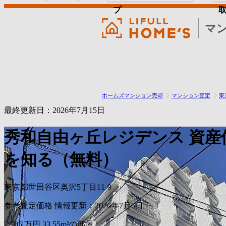
プ
マ
ホームズマンション売却
マンション査定
東
最終更新日：2026年7月15日
秀和自由ヶ丘レジデンス
資産
を知る（無料）
東京都世田谷区奥沢5丁目11-9
参考査定価格
情報更新：2026年7月5日
2,705
万円
33.55m²の部屋