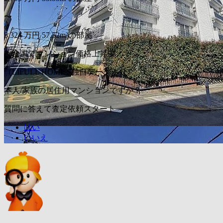
〜
5,324
万円
57.52m²の部屋
＼全国でマンション価格上昇中／
（LIFULL HOME'S独自データより）
本人/家族の居住用マンションですか？
質問に答えて査定依頼スタート
はい
いいえ