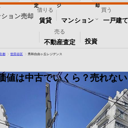
取
定
ジ
却
借りる
買う
ンション売却
賃貸
マンション
一戸建
売る
その他
投資
不動産査定
京都
世田谷区
秀和自由ヶ丘レジデンス
価値は中古でいくら？売れない