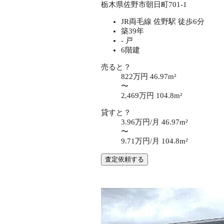
栃木県佐野市朝日町701-1
JR両毛線 佐野駅 徒歩6分
築39年
- 戸
6階建
売ると？
822万円
46.97m²
〜
2,469万円
104.8m²
貸すと？
3.96万円/月
46.97m²
〜
9.71万円/月
104.8m²
査定依頼する