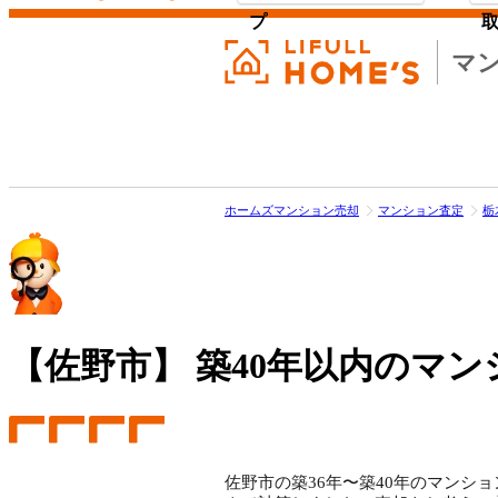
プ
マ
ホームズマンション売却
マンション査定
栃
【佐野市】
築40年以内のマン
佐野市の築36年〜築40年のマンショ