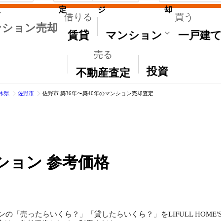
取
定
ジ
却
借りる
買う
ンション売却
賃貸
マンション
一戸建
売る
その他
投資
不動産査定
木県
佐野市
佐野市 築36年〜築40年のマンション売却査定
ション 参考価格
ンの「売ったらいくら？」「貸したらいくら？」をLIFULL HOM