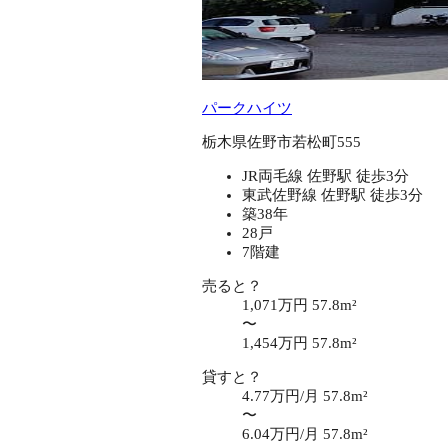
パークハイツ
栃木県佐野市若松町555
JR両毛線 佐野駅 徒歩3分
東武佐野線 佐野駅 徒歩3分
築38年
28戸
7階建
売ると？
1,071万円
57.8m²
〜
1,454万円
57.8m²
貸すと？
4.77万円/月
57.8m²
〜
6.04万円/月
57.8m²