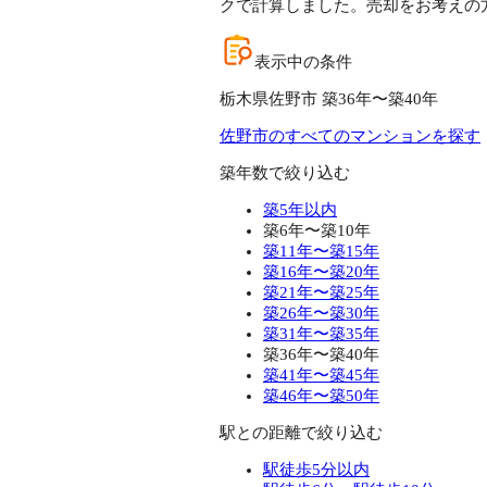
クで計算しました。売却をお考えの
表示中の条件
栃木県佐野市 築36年〜築40年
佐野市のすべてのマンションを探す
築年数で絞り込む
築5年以内
築6年〜築10年
築11年〜築15年
築16年〜築20年
築21年〜築25年
築26年〜築30年
築31年〜築35年
築36年〜築40年
築41年〜築45年
築46年〜築50年
駅との距離で絞り込む
駅徒歩5分以内