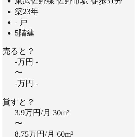
東武佐野線 佐野市駅 徒歩31分
築23年
- 戸
5階建
売ると？
-万円
-
〜
-万円
-
貸すと？
3.9万円/月
30m²
〜
8.75万円/月
60m²