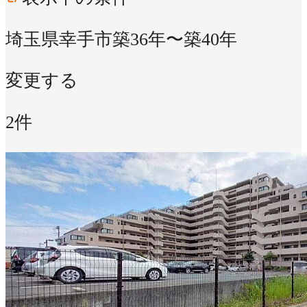
埼玉県幸手市
築36年〜築40年
変更する
2件