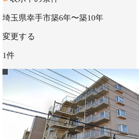
埼玉県幸手市
築6年〜築10年
変更する
1件