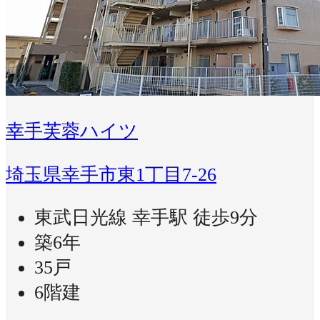
幸手芙蓉ハイツ
埼玉県幸手市東1丁目7-26
東武日光線 幸手駅 徒歩9分
築6年
35戸
6階建