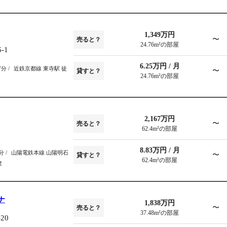
1,349万円
〜
売ると？
24.76m²の部屋
-1
6.25万円 / 月
7分
近鉄京都線 東寺駅 徒
〜
貸すと？
24.76m²の部屋
2,167万円
〜
売ると？
62.4m²の部屋
8.83万円 / 月
3分
山陽電鉄本線 山陽明石
〜
貸すと？
62.4m²の部屋
建
ナ
1,838万円
〜
売ると？
37.48m²の部屋
20