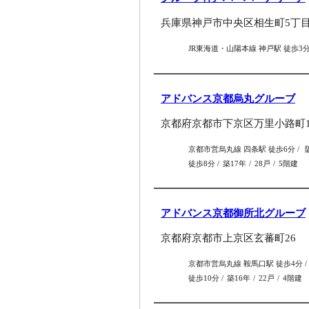
兵庫県神戸市中央区相生町5丁目1
JR東海道・山陽本線 神戸駅 徒歩3
アドバンス京都烏丸グルーブ
京都府京都市下京区万里小路町17
京都市営烏丸線 四条駅 徒歩6分
徒歩8分
築17年
28戸
5階建
アドバンス京都御所北グルーブ
京都府京都市上京区玄蕃町26
京都市営烏丸線 鞍馬口駅 徒歩4分
徒歩10分
築16年
22戸
4階建