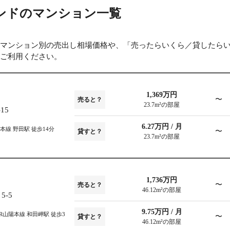
ンドのマンション一覧
マンション別の売出し相場価格や、「売ったらいくら／貸したら
ご利用ください。
1,369万円
〜
売ると？
23.7m²の部屋
15
6.27万円 / 月
本線 野田駅 徒歩14分
〜
貸すと？
23.7m²の部屋
1,736万円
〜
売ると？
46.12m²の部屋
-5
9.75万円 / 月
JR山陽本線 和田岬駅 徒歩3
〜
貸すと？
46.12m²の部屋