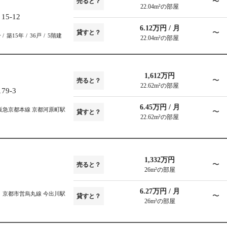
〜
売ると？
22.04m²の部屋
5-12
6.12万円 / 月
〜
貸すと？
分
築15年
36戸
5階建
22.04m²の部屋
1,612万円
〜
売ると？
22.62m²の部屋
9-3
6.45万円 / 月
阪急京都本線 京都河原町駅
〜
貸すと？
22.62m²の部屋
1,332万円
〜
売ると？
26m²の部屋
6.27万円 / 月
京都市営烏丸線 今出川駅
〜
貸すと？
26m²の部屋