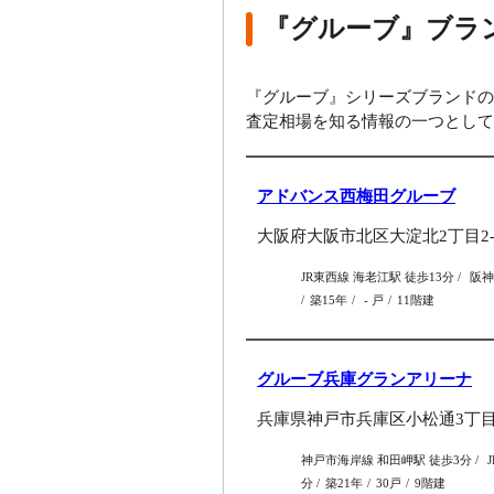
『グルーブ』ブラ
『グルーブ』シリーズブランドの
査定相場を知る情報の一つとして
アドバンス西梅田グルーブ
大阪府大阪市北区大淀北2丁目2-
JR東西線 海老江駅 徒歩13分
阪神
築15年
- 戸
11階建
グルーブ兵庫グランアリーナ
兵庫県神戸市兵庫区小松通3丁目5
神戸市海岸線 和田岬駅 徒歩3分
分
築21年
30戸
9階建