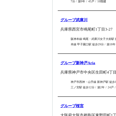
7分
築9年
45戸
10階建
グルーブ武庫川
兵庫県西宮市鳴尾町1丁目3-27
阪神本線 鳴尾・武庫川女子大前駅 
本線 甲子園口駅 徒歩29分
築18年
グルーブ新神戸Aria
兵庫県神戸市中央区生田町4丁目6
神戸市西神・山手線 新神戸駅 徒歩
三ノ宮駅 徒歩12分
築2年
24戸
グルーブ桜宮
大阪府大阪市都島区東野田町1丁目