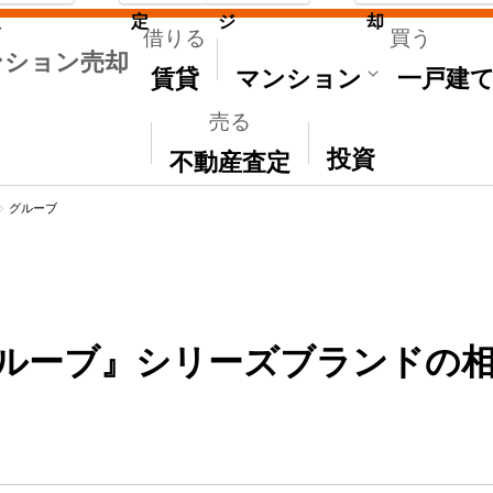
取
定
ジ
却
借りる
買う
ンション売却
賃貸
マンション
一戸建
売る
その他
投資
不動産査定
グルーブ
ルーブ』シリーズブランドの相