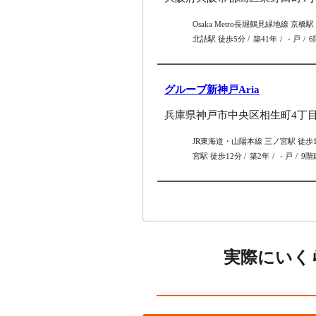
Osaka Metro長堀鶴見緑地線 京橋
北詰駅 徒歩5分
築41年
- 戸
6
グルーブ新神戸Aria
兵庫県神戸市中央区相生町4丁目6
JR東海道・山陽本線 三ノ宮駅 徒歩
宮駅 徒歩12分
築2年
- 戸
9階
実際にいく