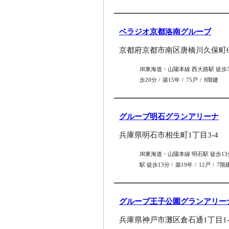
ベラジオ京都洛南グルーブ
京都府京都市南区唐橋川久保町6
JR東海道・山陽本線 西大路駅 徒歩
歩20分
築15年
75戸
8階建
グルーブ明石グランアリーナ
兵庫県明石市相生町1丁目3-4
JR東海道・山陽本線 明石駅 徒歩1
駅 徒歩13分
築19年
12戸
7階
グルーブ王子公園グランアリー
兵庫県神戸市灘区倉石通1丁目1-