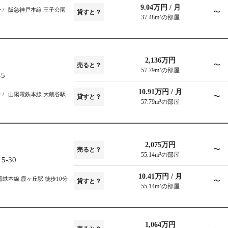
9.04万円 / 月
分
阪急神戸本線 王子公園
〜
貸すと？
37.48m²の部屋
2,136万円
〜
売ると？
57.79m²の部屋
5
10.91万円 / 月
分
山陽電鉄本線 大蔵谷駅
〜
貸すと？
57.79m²の部屋
2,075万円
〜
売ると？
55.14m²の部屋
-30
10.41万円 / 月
鉄本線 霞ヶ丘駅 徒歩10分
〜
貸すと？
55.14m²の部屋
1,064万円