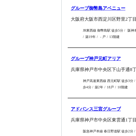
グルーブ御幣島アベニュー
大阪府大阪市西淀川区野里2丁目9
JR東西線 御幣島駅 徒歩5分
阪神本
築19年
- 戸
13階建
グルーブ神戸元町アリア
兵庫県神戸市中央区下山手通8丁目
神戸高速東西線 西元町駅 徒歩3分
歩4分
築2年
18戸
10階建
アドバンス三宮グルーブ
兵庫県神戸市中央区東雲通1丁目7
阪急神戸本線 春日野道駅 徒歩2分