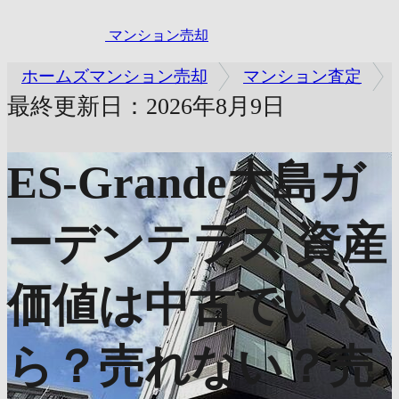
マンション売却
ホームズマンション売却
マンション査定
最終更新日：2026年8月9日
ES-Grande大島ガ
ーデンテラス
資産
価値は中古でいく
ら？売れない？売