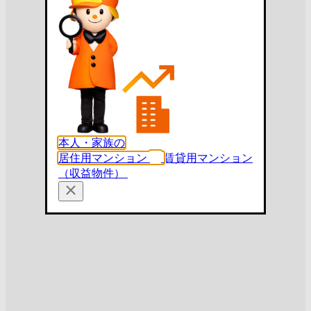
本人・家族の
居住用マンション
賃貸用マンション
（収益物件）