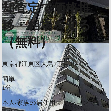
却査定で価格推
移・相場を知る
（無料）
東京都江東区大島7丁目15-20
簡単
1分
本人/家族の居住用マンションです