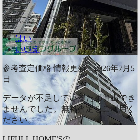
か？
質問に答えて査定依頼スタート
はい
いいえ
参考査定価格
情報更新：2026年7月5
日
データが不足しているため算出でき
ませんでした。無料査定をご利用く
ださい。
LIFULL HOME'Sの