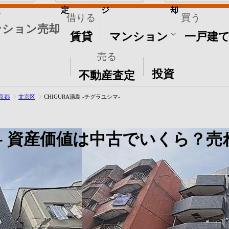
取
定
ジ
却
借りる
買う
ンション売却
賃貸
マンション
一戸建
売る
その他
投資
不動産査定
京都
文京区
CHIGURA湯島 -チグラユシマ-
-
資産価値は中古でいくら？売