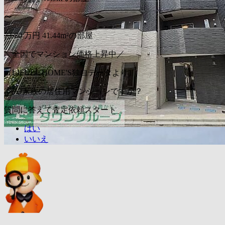
〜
7,680
万円
41.44m²の部屋
＼全国でマンション価格上昇中／
（LIFULL HOME'S独自データより）
本人/家族の居住用マンションですか？
質問に答えて査定依頼スタート
はい
いいえ