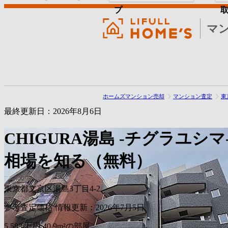
プ
マ
ホームズマンション売却
マンション査定
東
最終更新日：2026年8月6日
CHIGURA湯島 -チグラユシマ
相場を知る（無料）
東京都文京区湯島3丁目4-2
参考査定価格
情報更新：2026年7月5日
5,583
万円
40.9m²の部屋