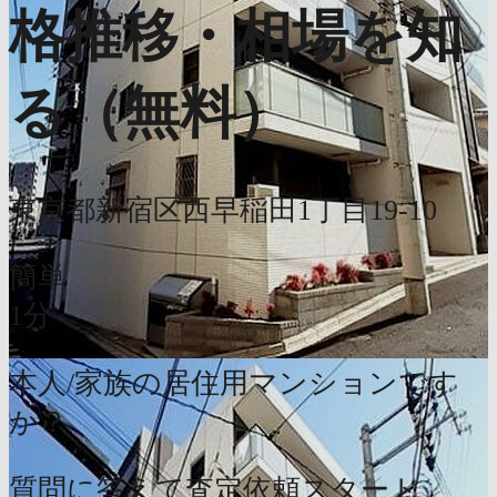
格推移・相場を知
る（無料）
東京都新宿区西早稲田1丁目19-10
簡単
1分
本人/家族の居住用マンションです
か？
質問に答えて査定依頼スタート