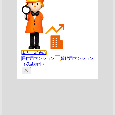
本人・家族の
居住用マンション
賃貸用マンション
（収益物件）