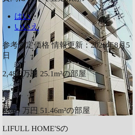
はい
いいえ
参考査定価格
情報更新：2026年8月5
日
2,488
万円
25.1m²の部屋
〜
6,609
万円
51.46m²の部屋
LIFULL HOME'Sの