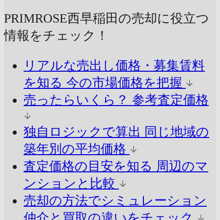
PRIMROSE西早稲田の売却に
役立つ
情報をチェック！
リアルな売出し価格・募集賃料
を知る
今の市場価格を把握
売ったらいくら？
参考査定価格
独自ロジックで算出
同じ地域の
築年別の平均価格
査定価格の目安を知る
周辺のマ
ンションと比較
売却の方法でシミュレーション
仲介と買取の違いをチェック