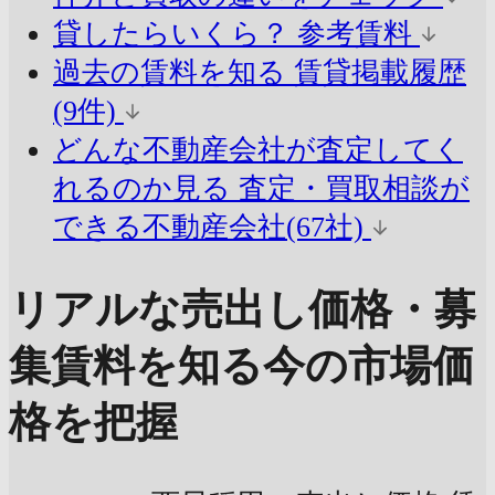
貸したらいくら？
参考賃料
過去の賃料を知る
賃貸掲載履歴
(9件)
どんな不動産会社が査定してく
れるのか見る
査定・買取相談が
できる不動産会社(67社)
リアルな売出し価格・募
集賃料を知る
今の市場価
格を把握