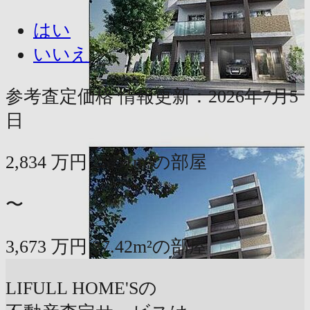
はい
いいえ
参考査定価格
情報更新：2026年7月5
日
2,834
万円
25.51m²の部屋
〜
3,673
万円
27.42m²の部屋
LIFULL HOME'Sの