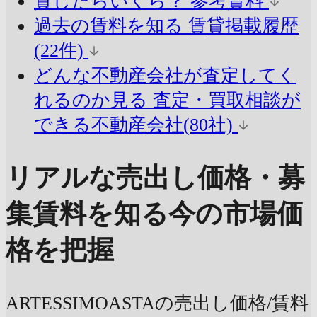
貸したらいくら？
参考賃料
過去の賃料を知る
賃貸掲載履歴
(22件)
どんな不動産会社が査定してく
れるのか見る
査定・買取相談が
できる不動産会社(80社)
リアルな売出し価格・募
集賃料を知る
今の市場価
格を把握
ARTESSIMOASTAの売出し価格/賃料