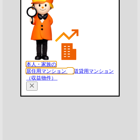
本人・家族の
居住用マンション
賃貸用マンション
（収益物件）