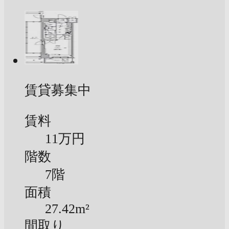
賃貸募集中
賃料
11万円
階数
7階
面積
27.42m²
間取り