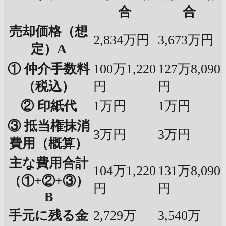
合
合
売却価格（想
2,834万円
3,673万円
定）A
① 仲介手数料
100万1,220
127万8,090
（税込）
円
円
② 印紙代
1万円
1万円
③ 抵当権抹消
3万円
3万円
費用（概算）
主な費用合計
104万1,220
131万8,090
（①+②+③）
円
円
B
手元に残る金
2,729万
3,540万