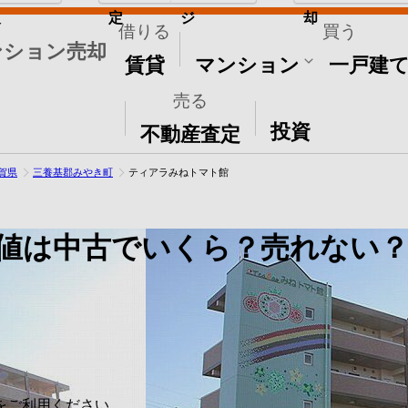
取
定
ジ
却
借りる
買う
ンション売却
賃貸
マンション
一戸建
売る
その他
投資
不動産査定
賀県
三養基郡みやき町
ティアラみねトマト館
値は中古でいくら？売れない？
をご利用ください。