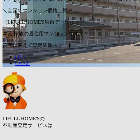
＼全国でマンション価格上昇中／
（LIFULL HOME'S独自データより）
本人/家族の居住用マンションですか？
質問に答えて査定依頼スタート
はい
いいえ
LIFULL HOME'Sの
不動産査定サービスは