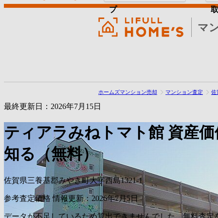
プ
マ
ホームズマンション売却
マンション査定
佐
最終更新日：2026年7月15日
ティアラみねトマト館
資産価
知る（無料）
佐賀県三養基郡みやき町大字西島1321-1
参考査定価格
情報更新：2026年7月5日
データが不足しているため算出できませんでした。無料査定