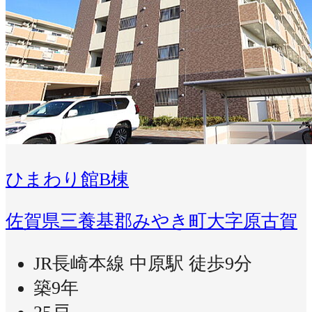
ひまわり館B棟
佐賀県三養基郡みやき町大字原古賀
JR長崎本線 中原駅 徒歩9分
築9年