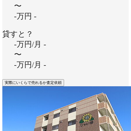
〜
-万円
-
貸すと？
-万円/月
-
〜
-万円/月
-
実際にいくらで売れるか査定依頼