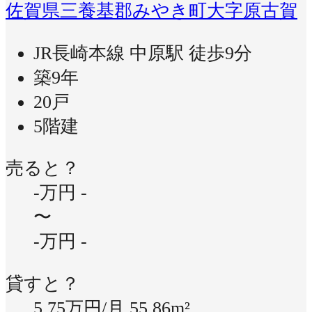
佐賀県三養基郡みやき町大字原古賀
JR長崎本線 中原駅 徒歩9分
築9年
20戸
5階建
売ると？
-万円
-
〜
-万円
-
貸すと？
5.75万円/月
55.86m²