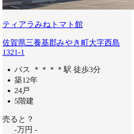
ティアラみねトマト館
佐賀県三養基郡みやき町大字西島
1321-1
バス ＊＊＊＊駅 徒歩3分
築12年
24戸
5階建
売ると？
-万円
-