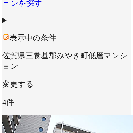
ョンを探す
表示中の条件
佐賀県三養基郡みやき町
低層マンシ
ョン
変更する
4件