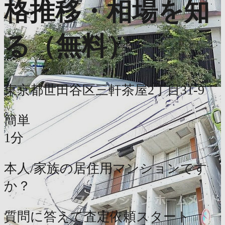
格推移・相場を知
る（無料）
東京都世田谷区三軒茶屋2丁目31-9
簡単
1分
本人/家族の居住用マンションです
か？
質問に答えて査定依頼スタート