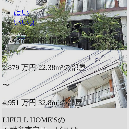
はい
いいえ
参考査定価格
情報更新：2026年7月5
日
2,879
万円
22.38m²の部屋
〜
4,951
万円
32.8m²の部屋
LIFULL HOME'Sの