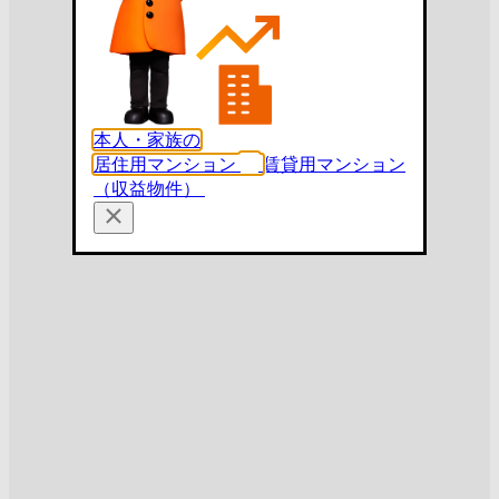
本人・家族の
居住用マンション
賃貸用マンション
（収益物件）