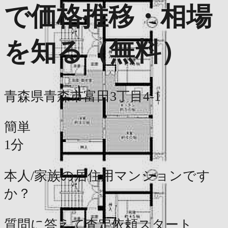
で価格推移・相場
を知る（無料）
青森県青森市富田3丁目4-1
簡単
1分
本人/家族の居住用マンションです
か？
質問に答えて査定依頼スタート