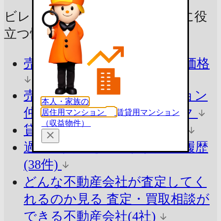
ビレッジハウス相野1棟の売却に
役
立つ情報をチェック！
売ったらいくら？
参考査定価格
売却の方法でシミュレーション
本人・家族の
仲介と買取の違いをチェック
居住用マンション
賃貸用マンション
（収益物件）
貸したらいくら？
参考賃料
過去の賃料を知る
賃貸掲載履歴
(38件)
どんな不動産会社が査定してく
れるのか見る
査定・買取相談が
できる不動産会社(4社)