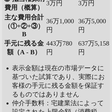
3万円
3万円
費用（概算）
主な費用合計
36万1,000
36万5,000
（①+②+③）
円
円
B
手元に残る金
443万780
637万5,158
額（A - B）
円
円
表示金額は現在の市場データに
基づいた試算であり、実際にお
客様の手元に残る金額を保証す
るものではありません
仲介手数料：宅建業法によって
設定された上限金額（消費税