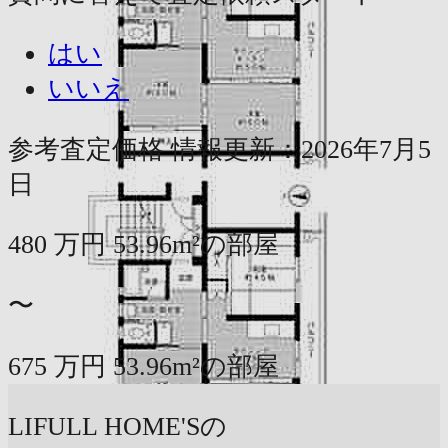
はい
いいえ
参考査定価格
情報更新：2026年7月5
日
480
万円
53.96m²の部屋
〜
675
万円
53.96m²の部屋
LIFULL HOME'Sの