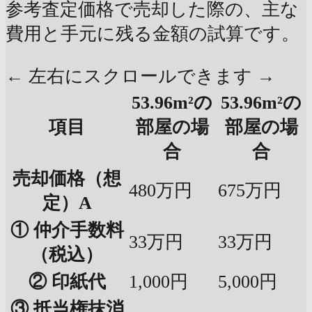
参考査定価格で売却した際の、主な
費用と手元に残る金額の試算です。
← 左右にスクロールできます →
53.96m²の
53.96m²の
項目
部屋の場
部屋の場
合
合
売却価格（想
480万円
675万円
定）A
① 仲介手数料
33万円
33万円
（税込）
② 印紙代
1,000円
5,000円
③ 抵当権抹消