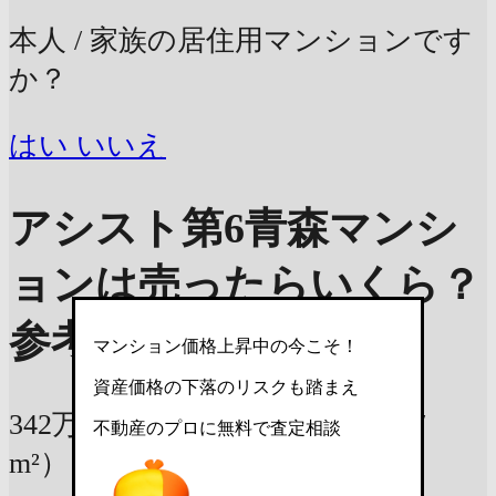
本人 / 家族の居住用マンションです
か？
はい
いいえ
アシスト第6青森マンシ
ョンは売ったらいくら？
参考査定価格
マンション価格上昇中の今こそ！
資産価格の下落のリスクも踏まえ
342万円
38.57m²の部屋
（9万円 /
不動産のプロに無料で査定相談
m²）