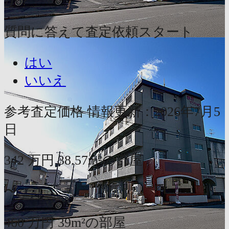
か？
質問に答えて査定依頼スタート
はい
いいえ
参考査定価格
情報更新：2026年7月5
日
342
万円
38.57m²の部屋
〜
460
万円
39m²の部屋