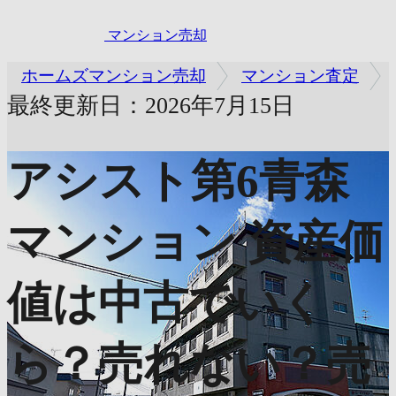
マンション売却
ホームズマンション売却
マンション査定
最終更新日：2026年7月15日
アシスト第6青森
マンション
資産価
値は中古でいく
ら？売れない？売