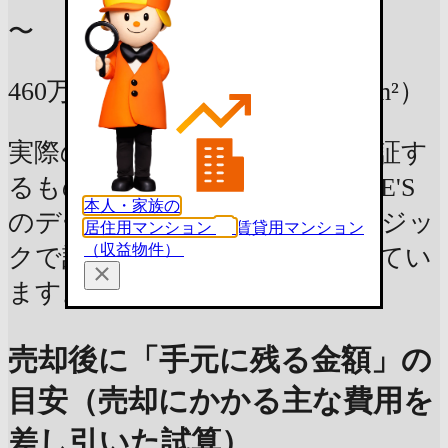
〜
460万円
39m²の部屋
（12万円 / m²）
実際の査定価格や資産価値を保証す
るものではなく、LIFULL HOME'S
本人・家族の
のデータベースを元に独自のロジッ
居住用マンション
賃貸用マンション
（収益物件）
クで計算した参考情報を表示してい
ます。情報更新：2026年7月5日
売却後に「手元に残る金額」の
目安（売却にかかる主な費用を
差し引いた試算）