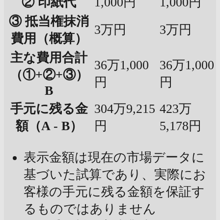
② 印紙代
1,000円
1,000円
③ 抵当権抹消
3万円
3万円
費用（概算）
主な費用合計
36万1,000
36万1,000
（①+②+③）
円
円
B
手元に残る金
304万9,215
423万
額（A - B）
円
5,178円
表示金額は現在の市場データに
基づいた試算であり、実際にお
客様の手元に残る金額を保証す
るものではありません