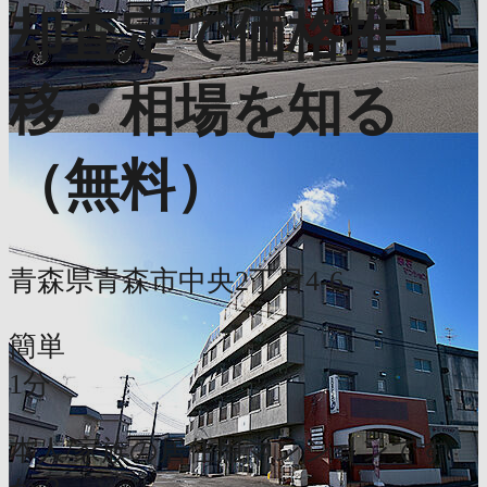
却査定で価格推
移・相場を知る
（無料）
青森県青森市中央2丁目4-6
簡単
1分
本人/家族の居住用マンションです