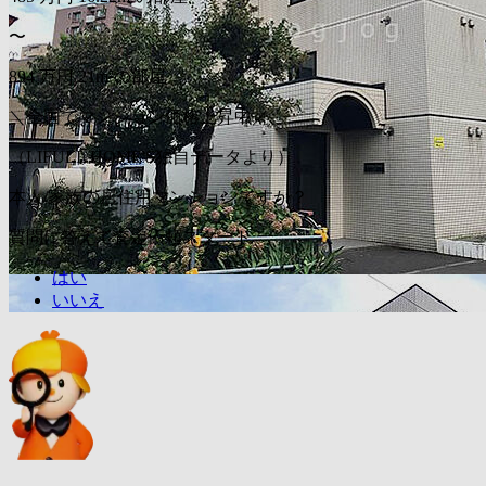
〜
894
万円
21m²の部屋
＼全国でマンション価格上昇中／
（LIFULL HOME'S独自データより）
本人/家族の居住用マンションですか？
質問に答えて査定依頼スタート
はい
いいえ