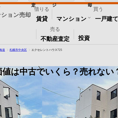
取
定
ジ
却
借りる
買う
ンション売却
賃貸
マンション
一戸建
売る
その他
投資
不動産査定
海道
札幌市中央区
エクセレントハウス725
価値は中古でいくら？売れない