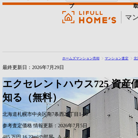
プ
マ
ホームズマンション売却
マンション査定
北
最終更新日：2026年7月29日
エクセレントハウス725
資産
知る（無料）
北海道札幌市中央区南7条西25丁目1-10
参考査定価格
情報更新：2026年7月5日
485
万円
16.22m²の部屋