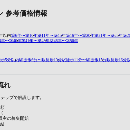
ン 参考価格情報
5年以内
築6年〜築10年
築11年〜築15年
築16年〜築20年
築21年〜築25年
築2
6年〜築40年
築41年〜築45年
築46年〜築50年
徒歩5分以内
駅徒歩6分〜駅徒歩10分
駅徒歩11分〜駅徒歩15分
駅徒歩16分
流れ
ステップで解説します。
依頼
届く
買主の募集開始
締結