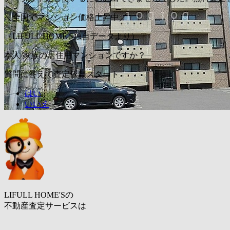
＼全国でマンション価格上昇中／
（LIFULL HOME'S独自データより）
本人/家族の居住用マンションですか？
質問に答えて査定依頼スタート
はい
いいえ
LIFULL HOME'Sの
不動産査定サービスは