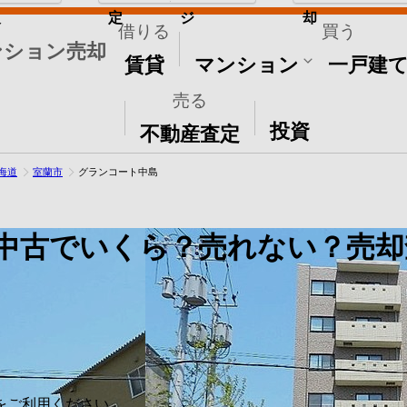
取
定
ジ
却
借りる
買う
ンション売却
賃貸
マンション
一戸建
売る
その他
投資
不動産査定
海道
室蘭市
グランコート中島
中古でいくら？売れない？売却
をご利用ください。