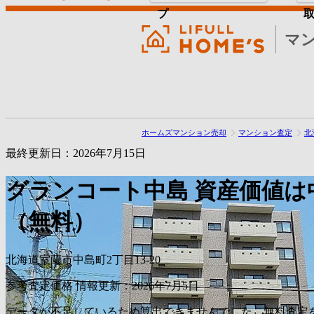
プ
マ
ホームズマンション売却
マンション査定
北
最終更新日：2026年7月15日
グランコート中島
資産価値は
（無料）
北海道室蘭市中島町2丁目13-20
参考査定価格
情報更新：2026年7月5日
データが不足しているため算出できませんでした。無料査定