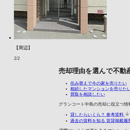
【周辺】
2/2
売却理由を選んで不動
住み替えで今の家を売りたい
相続したマンションを売りた
買取を相談したい
グランコート中島の売却に
役立つ情
貸したらいくら？
参考賃料
過去の賃料を知る
賃貸掲載履歴