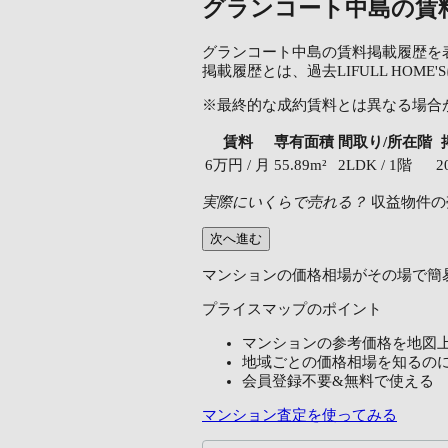
グランコート中島の賃
グランコート中島の賃料掲載履歴を
掲載履歴とは、過去LIFULL H
※最終的な成約賃料とは異なる場合
賃料
専有面積
間取り/所在階
6万円 / 月
55.89m²
2LDK / 1階
2
実際にいくらで売れる？
収益物件の
次へ進む
マンションの価格相場がその場で簡
プライスマップのポイント
マンションの参考価格を地図
地域ごとの価格相場を知るの
会員登録不要&無料で使える
マンション査定を使ってみる