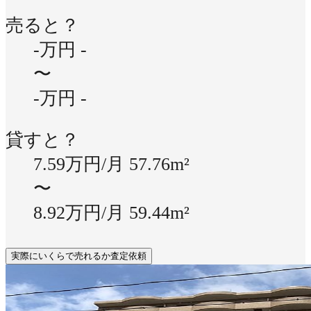
売ると？
-万円
-
〜
-万円
-
貸すと？
7.59万円/月
57.76m²
〜
8.92万円/月
59.44m²
実際にいくらで売れるか査定依頼