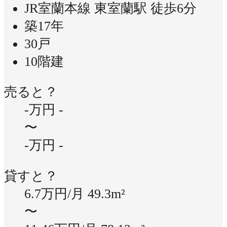
JR室蘭本線 東室蘭駅 徒歩6分
築17年
30戸
10階建
売ると？
-万円
-
〜
-万円
-
貸すと？
6.7万円/月
49.3m²
〜