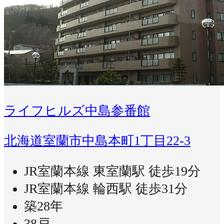
ライフヒルズ中島参番館
北海道室蘭市中島本町1丁目22-3
JR室蘭本線 東室蘭駅 徒歩19分
JR室蘭本線 輪西駅 徒歩31分
築28年
38戸