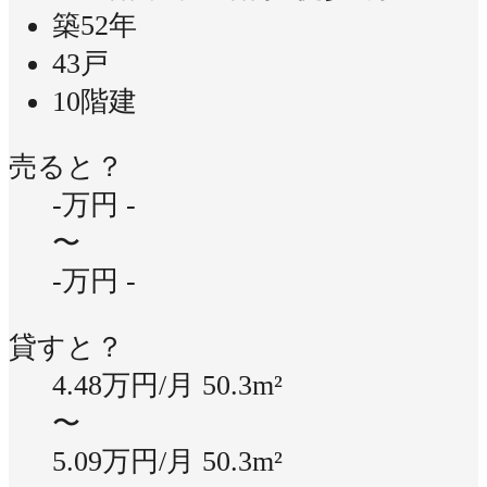
築52年
43戸
10階建
売ると？
-万円
-
〜
-万円
-
貸すと？
4.48万円/月
50.3m²
〜
5.09万円/月
50.3m²