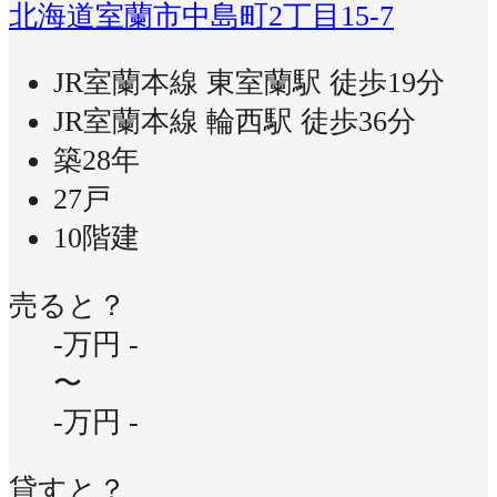
北海道室蘭市中島町2丁目15-7
JR室蘭本線 東室蘭駅 徒歩19分
JR室蘭本線 輪西駅 徒歩36分
築28年
27戸
10階建
売ると？
-万円
-
〜
-万円
-
貸すと？