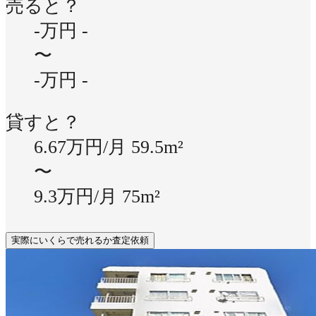
売ると？
-万円
-
〜
-万円
-
貸すと？
6.67万円/月
59.5m²
〜
9.3万円/月
75m²
実際にいくらで売れるか査定依頼