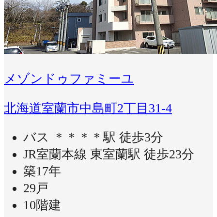
メゾンドゥファミーユ
北海道室蘭市中島町2丁目31-4
バス ＊＊＊＊駅 徒歩3分
JR室蘭本線 東室蘭駅 徒歩23分
築17年
29戸
10階建