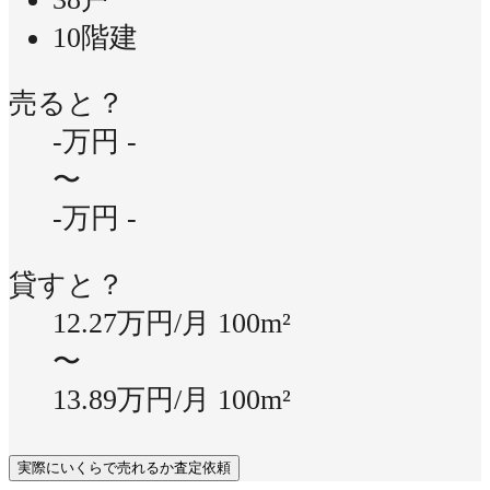
10階建
売ると？
-万円
-
〜
-万円
-
貸すと？
12.27万円/月
100m²
〜
13.89万円/月
100m²
実際にいくらで売れるか査定依頼