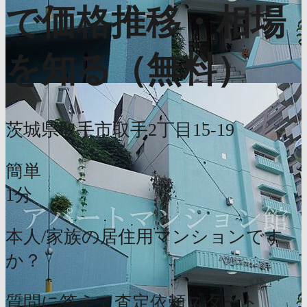
で価格推移・相場
を知る（無料）
茨城県取手市取手2丁目15-19
簡単
1分
本人/家族の居住用マンションです
か？
質問に答えて査定依頼スタート