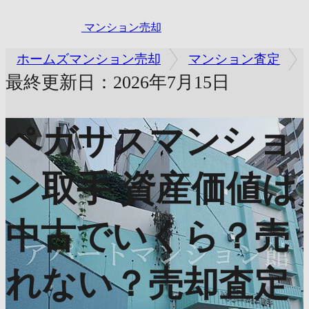
マンション売却
ホームズマンション売却
マンション査定
最終更新日：2026年7月15日
ペガサスマンショ
ン取手
資産価値は
中古でいくら？売
れない？売却査定