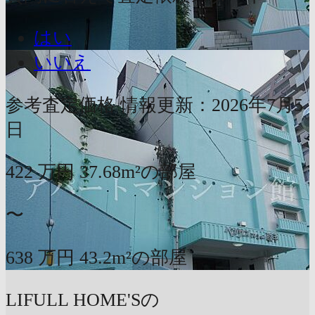
はい
いいえ
参考査定価格
情報更新：2026年7月5
日
422
万円
37.68m²の部屋
〜
638
万円
43.2m²の部屋
LIFULL HOME'Sの