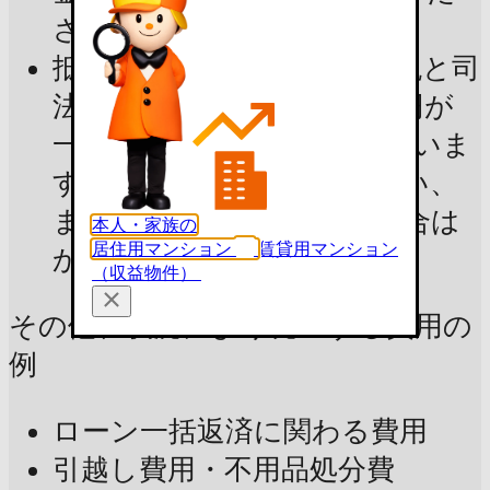
さい
抵当権抹消費用：登録免許税と司
法書士報酬の合計で2〜3万円が
一般的で、3万円で試算していま
す。抵当権を設定していない、
またはすでに抹消済みの場合は
本人・家族の
居住用マンション
賃貸用マンション
かかりません
（収益物件）
その他、状況により発生する費用の
例
ローン一括返済に関わる費用
引越し費用・不用品処分費