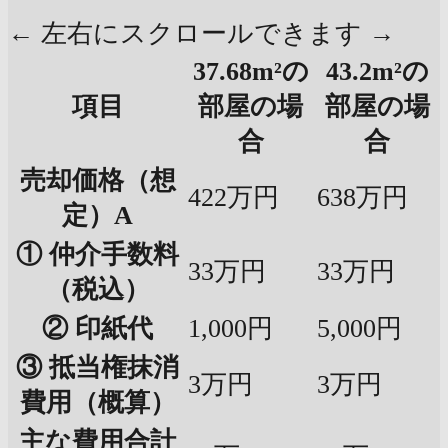
← 左右にスクロールできます →
37.68m²の
43.2m²の
項目
部屋の場
部屋の場
合
合
売却価格（想
422万円
638万円
定）A
① 仲介手数料
33万円
33万円
（税込）
② 印紙代
1,000円
5,000円
③ 抵当権抹消
3万円
3万円
費用（概算）
主な費用合計