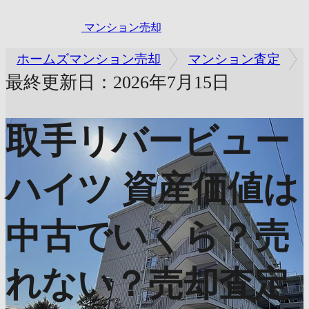
マンション売却
ホームズマンション売却
マンション査定
最終更新日：2026年7月15日
取手リバービュー
ハイツ
資産価値は
中古でいくら？売
れない？売却査定