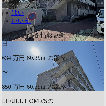
はい
いいえ
参考査定価格
情報更新：2026年7月5
日
634
万円
60.39m²の部屋
〜
850
万円
60.39m²の部屋
LIFULL HOME'Sの