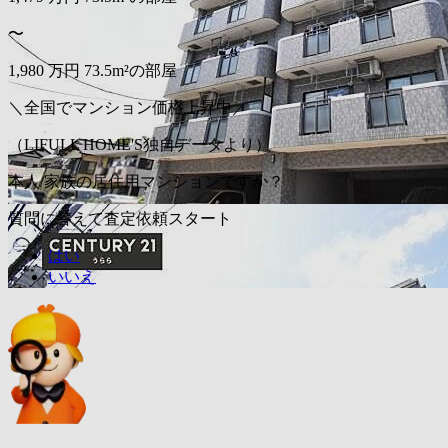
〜
1,980
万円
73.5m²の部屋
＼全国でマンション価格上昇中／
（LIFULL HOME'S独自データより）
本人/家族の居住用マンションですか？
質問に答えて査定依頼スタート
はい
いいえ