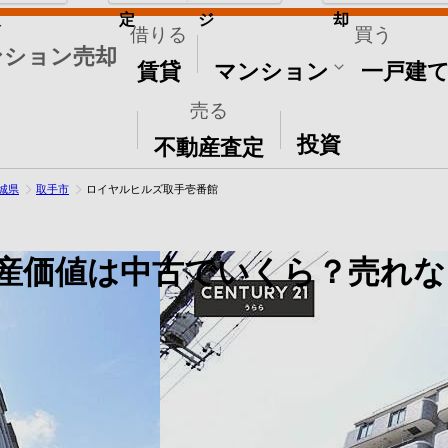
取
定
ジ
却
借りる
買う
ンション売却
賃貸
マンション
一戸建
売る
その他
投資
不動産査定
城県
取手市
ロイヤルヒルズ取手壱番館
産価値は中古でいくら？売れな