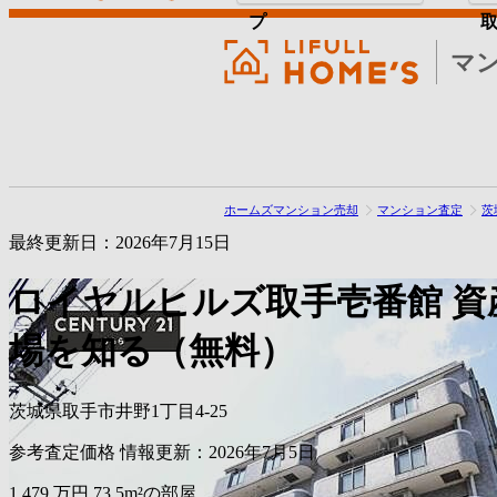
プ
マ
ホームズマンション売却
マンション査定
茨
最終更新日：2026年7月15日
ロイヤルヒルズ取手壱番館
資
場を知る（無料）
茨城県取手市井野1丁目4-25
参考査定価格
情報更新：2026年7月5日
1,479
万円
73.5m²の部屋