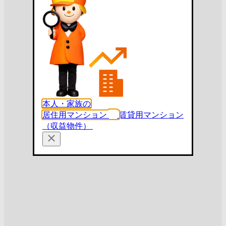
本人・家族の
居住用マンション
賃貸用マンション
（収益物件）