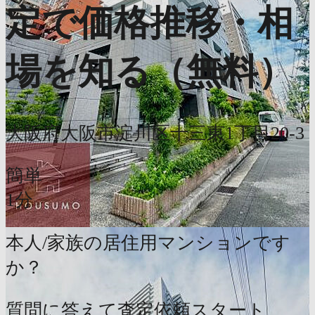
定で価格推移・相
場を知る（無料）
大阪府大阪市淀川区十三東1丁目20-3
簡単
1分
本人/家族の居住用マンションです
か？
質問に答えて査定依頼スタート