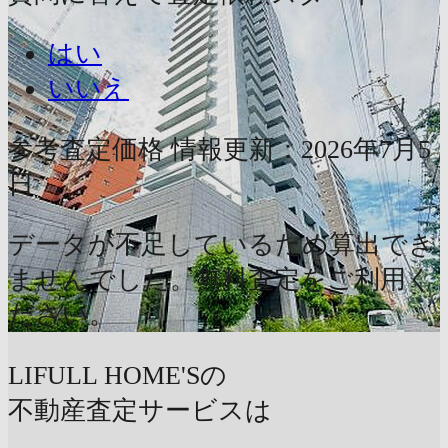
はい
いいえ
参考査定価格
情報更新：2026年7月5
日
データが不足しているため算出でき
ませんでした。無料査定をご利用く
ださい。
LIFULL HOME'Sの
不動産査定サービスは