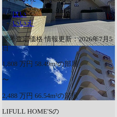
はい
いいえ
参考査定価格
情報更新：2026年7月5
日
1,808
万円
58.49m²の部屋
〜
2,488
万円
66.54m²の部屋
LIFULL HOME'Sの