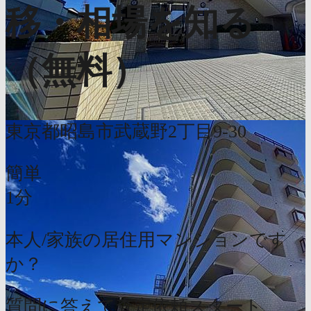
移・相場を知る
（無料）
東京都昭島市武蔵野2丁目9-30
簡単
1分
本人/家族の居住用マンションです
か？
質問に答えて査定依頼スタート