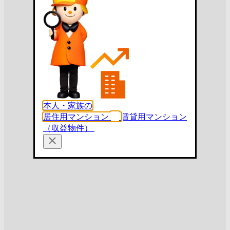
本人・家族の
居住用マンション
賃貸用マンション
（収益物件）