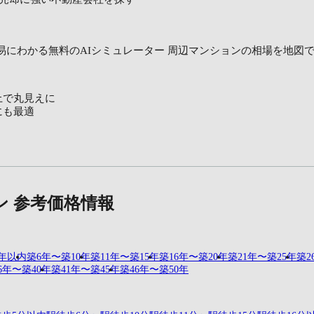
易にわかる無料のAIシミュレーター
周辺マンションの相場を地図
上で丸見えに
にも最適
ン 参考価格情報
5年以内
築6年〜築10年
築11年〜築15年
築16年〜築20年
築21年〜築25年
築2
6年〜築40年
築41年〜築45年
築46年〜築50年