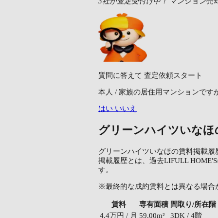
3社が査定受付け中！
マンション売
質問に答えて
査定依頼スタート
本人 / 家族の居住用マンションです
はい
いいえ
グリーンハイツいなほ
グリーンハイツいなほの賃料掲載履
掲載履歴とは、過去LIFULL H
す。
※最終的な成約賃料とは異なる場合
賃料
専有面積
間取り/所在階
4.4万円 / 月
59.00m²
3DK / 4階