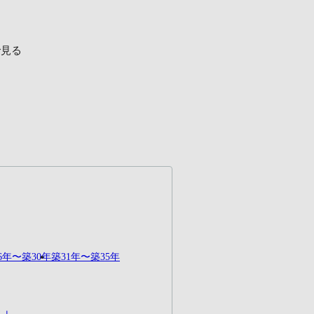
で見る
6年〜築30年
築31年〜築35年