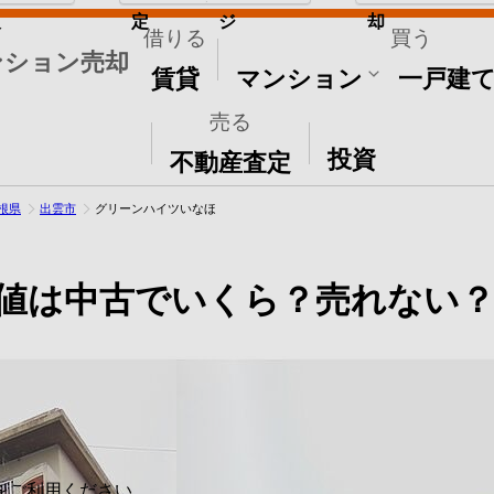
取
定
ジ
却
借りる
買う
ンション売却
賃貸
マンション
一戸建
売る
その他
投資
不動産査定
根県
出雲市
グリーンハイツいなほ
値は中古でいくら？売れない？
をご利用ください。