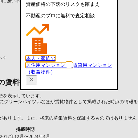
却に強い不動産会社に査定依頼
資産価格の下落のリスクも踏まえ
不動産のプロに無料で査定相談
本人・家族の
か？
居住用マンション
賃貸用マンション
（収益物件）
の賃料掲載履歴（18件）
歴を表示しています。
OME'Sにグリーンハイツいなほが賃貸物件として掲載された時点の情
があります。また、将来の募集賃料を保証するものではありません
掲載時期
2017年12月〜2024年4月