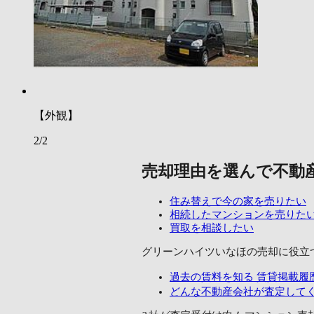
【外観】
2/2
売却理由を選んで不動
住み替えで今の家を売りたい
相続したマンションを売りた
買取を相談したい
グリーンハイツいなほの売却に
役立
過去の賃料を知る
賃貸掲載履歴
どんな不動産会社が査定して