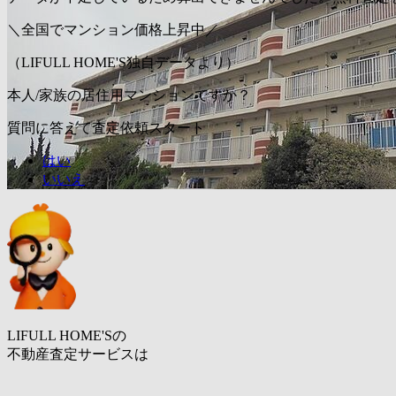
＼全国でマンション価格上昇中／
（LIFULL HOME'S独自データより）
本人/家族の居住用マンションですか？
質問に答えて査定依頼スタート
はい
いいえ
LIFULL HOME'Sの
不動産査定サービスは