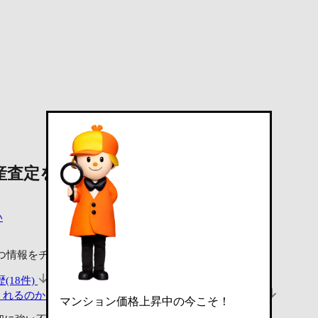
産査定を依頼する
い
つ情報をチェック！
(18件)
くれるのか見る
査定・買取相談ができる不動産会社(3社)
マンション価格上昇中の今こそ！