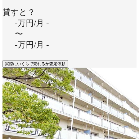
貸すと？
-万円/月
-
〜
-万円/月
-
実際にいくらで売れるか査定依頼