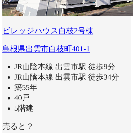
ビレッジハウス白枝2号棟
島根県出雲市白枝町401-1
JR山陰本線 出雲市駅 徒歩9分
JR山陰本線 出雲市駅 徒歩34分
築55年
40戸
5階建
売ると？