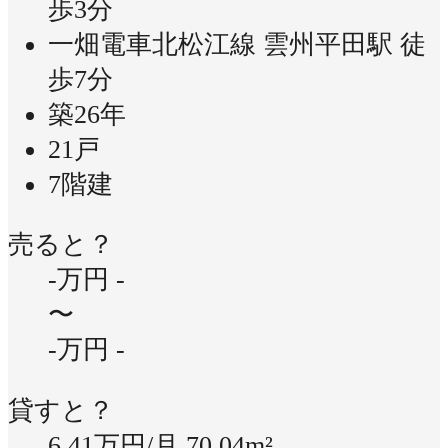
歩3分
一畑電車北松江線 雲州平田駅 徒
歩7分
築26年
21戸
7階建
売ると？
-万円
-
〜
-万円
-
貸すと？
6.41万円/月
70.04m²