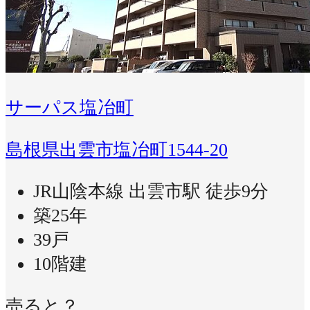
サーパス塩冶町
島根県出雲市塩冶町1544-20
JR山陰本線 出雲市駅 徒歩9分
築25年
39戸
10階建
売ると？