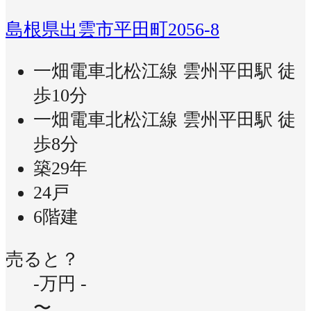
島根県出雲市平田町2056-8
一畑電車北松江線 雲州平田駅 徒
歩10分
一畑電車北松江線 雲州平田駅 徒
歩8分
築29年
24戸
6階建
売ると？
-万円
-
〜