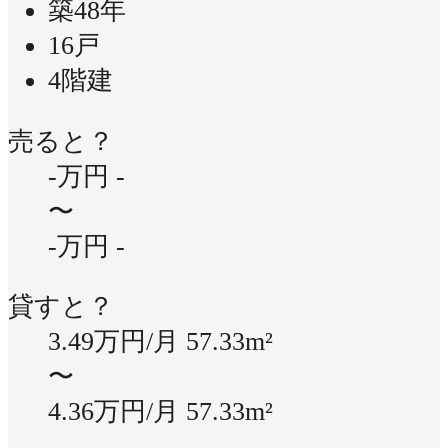
築48年
16戸
4階建
売ると？
-万円
-
〜
-万円
-
貸すと？
3.49万円/月
57.33m²
〜
4.36万円/月
57.33m²