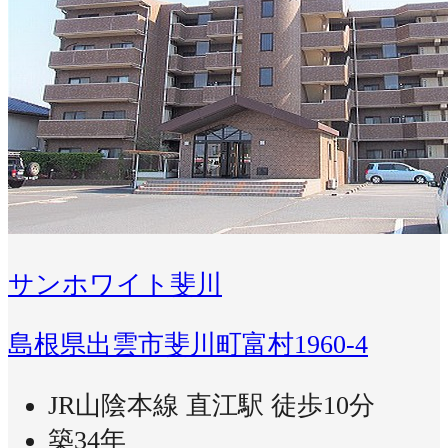
サンホワイト斐川
島根県出雲市斐川町富村1960-4
JR山陰本線 直江駅 徒歩10分
築34年