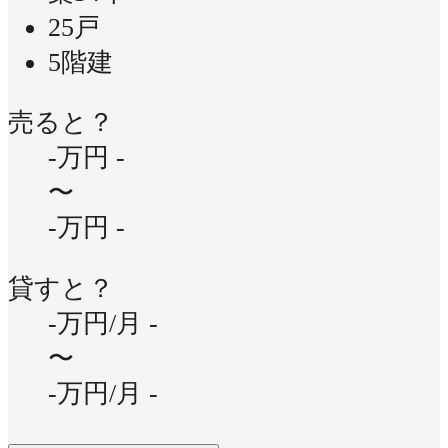
25戸
5階建
売ると？
-万円
-
〜
-万円
-
貸すと？
-万円/月
-
〜
-万円/月
-