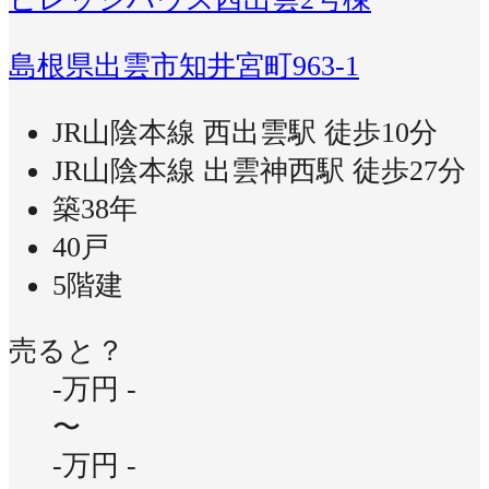
島根県出雲市知井宮町963-1
JR山陰本線 西出雲駅 徒歩10分
JR山陰本線 出雲神西駅 徒歩27分
築38年
40戸
5階建
売ると？
-万円
-
〜
-万円
-