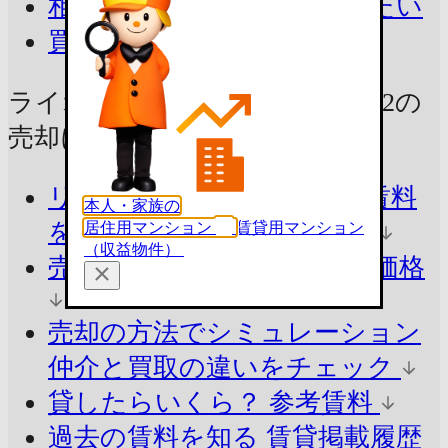
相続したマンションを売りたい
買取を相談したい
ライオンズマンション早稲田第2の
売却に
役立つ情報をチェック！
リアルな売出し価格・募集賃料
本人・家族の
を知る
今の市場価格を把握
居住用マンション
賃貸用マンション
（収益物件）
売ったらいくら？
参考査定価格
売却の方法でシミュレーション
仲介と買取の違いをチェック
貸したらいくら？
参考賃料
過去の賃料を知る
賃貸掲載履歴