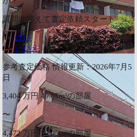
か？
質問に答えて査定依頼スタート
はい
いいえ
参考査定価格
情報更新：2026年7月5
日
3,404
万円
49.05m²の部屋
〜
4,472
万円
50.05m²の部屋