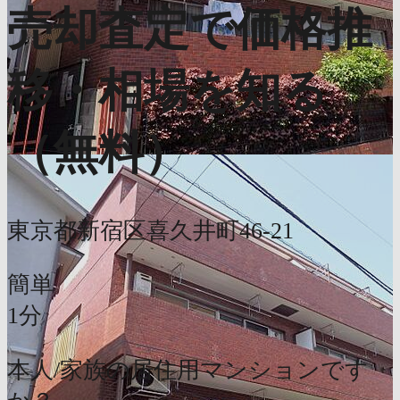
売却査定で価格推
移・相場を知る
（無料）
東京都新宿区喜久井町46-21
簡単
1分
本人/家族の居住用マンションです