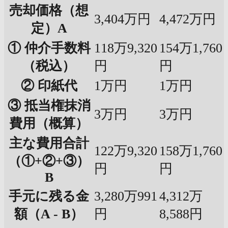
売却価格（想
3,404万円
4,472万円
定）A
① 仲介手数料
118万9,320
154万1,760
（税込）
円
円
② 印紙代
1万円
1万円
③ 抵当権抹消
3万円
3万円
費用（概算）
主な費用合計
122万9,320
158万1,760
（①+②+③）
円
円
B
手元に残る金
3,280万991
4,312万
額（A - B）
円
8,588円