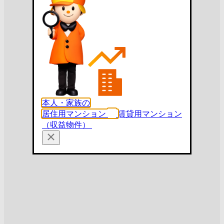
本人・家族の
居住用マンション
賃貸用マンション
（収益物件）