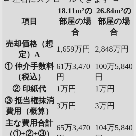
18.11m²の
26.84m²の
項目
部屋の場
部屋の場
合
合
売却価格（想
1,659万円
2,848万円
定）A
① 仲介手数料
61万3,470
100万5,840
（税込）
円
円
② 印紙代
1万円
1万円
③ 抵当権抹消
3万円
3万円
費用（概算）
主な費用合計
65万3,470
104万5,840
（①+②+③）