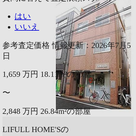
はい
いいえ
参考査定価格
情報更新：2026年7月5
日
1,659
万円
18.11m²の部屋
〜
2,848
万円
26.84m²の部屋
LIFULL HOME'Sの