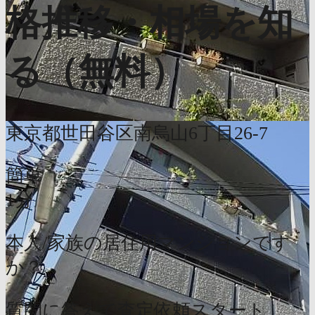
格推移・相場を知
る（無料）
東京都世田谷区南烏山6丁目26-7
簡単
1分
本人/家族の居住用マンションです
か？
質問に答えて査定依頼スタート