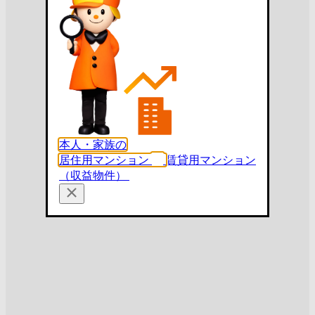
本人・家族の
居住用マンション
賃貸用マンション
（収益物件）