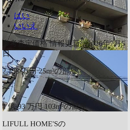
はい
いいえ
参考査定価格
情報更新：2026年7月5
日
2,138
万円
25m²の部屋
〜
1
億
93
万円
103m²の部屋
LIFULL HOME'Sの