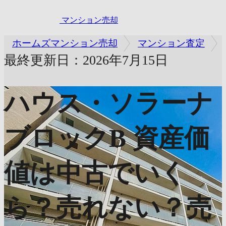
マンション売却
ホームズマンション売却
マンション査定
最終更新日：2026年7月15日
ハウス・ソラーナ
ブロックB
資産価
値は中古でいく
ら？売れない？売