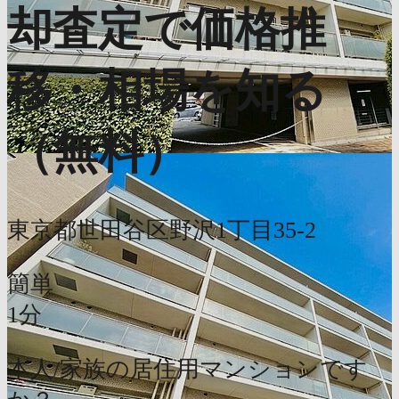
却査定で価格推
移・相場を知る
（無料）
東京都世田谷区野沢1丁目35-2
簡単
1分
本人/家族の居住用マンションです