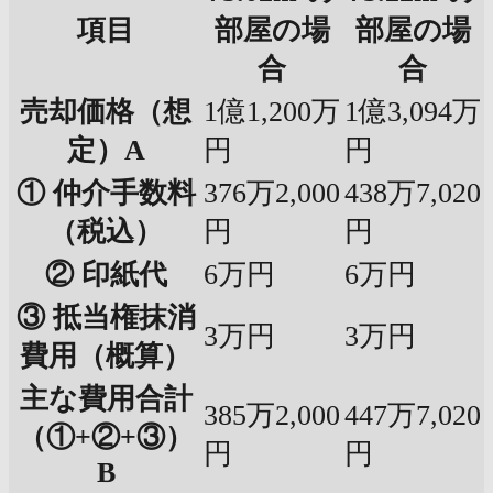
項目
部屋の場
部屋の場
合
合
売却価格（想
1億1,200万
1億3,094万
定）A
円
円
① 仲介手数料
376万2,000
438万7,020
（税込）
円
円
② 印紙代
6万円
6万円
③ 抵当権抹消
3万円
3万円
費用（概算）
主な費用合計
385万2,000
447万7,020
（①+②+③）
円
円
B