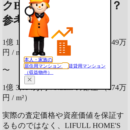
クBは売ったらいくら？
参考査定価格
1億
1,200万円
75.02m²の部屋
（149万
円 / m²）
本人・家族の
居住用マンション
賃貸用マンション
〜
（収益物件）
1億
3,094万円
75.22m²の部屋
（174万
円 / m²）
実際の査定価格や資産価値を保証す
るものではなく、LIFULL HOME'S