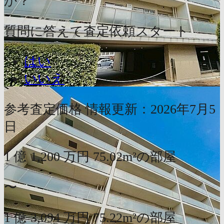
か？
質問に答えて査定依頼スタート
はい
いいえ
参考査定価格
情報更新：2026年7月5
日
1
億
1,200
万円
75.02m²の部屋
〜
1
億
3,094
万円
75.22m²の部屋