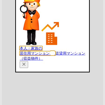
本人・家族の
居住用マンション
賃貸用マンション
（収益物件）