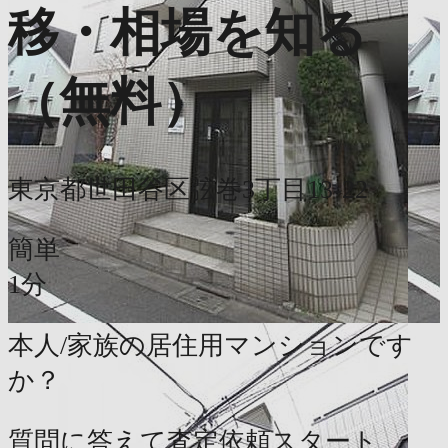
移・相場を知る
（無料）
東京都世田谷区弦巻3丁目13-22
簡単
1分
本人/家族の居住用マンションです
か？
質問に答えて査定依頼スタート