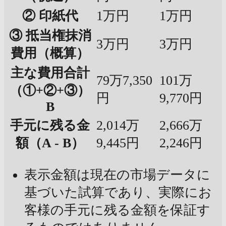
② 印紙代
1万円
1万円
③ 抵当権抹消
3万円
3万円
費用（概算）
主な費用合計
79万7,350
101万
（①+②+③）
円
9,770円
B
手元に残る金
2,014万
2,666万
額（A - B）
9,445円
2,246円
表示金額は現在の市場データに
基づいた試算であり、実際にお
客様の手元に残る金額を保証す