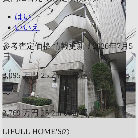
はい
いいえ
参考査定価格
情報更新：2026年7月5
日
2,095
万円
25.2m²の部屋
〜
2,769
万円
25.2m²の部屋
LIFULL HOME'Sの