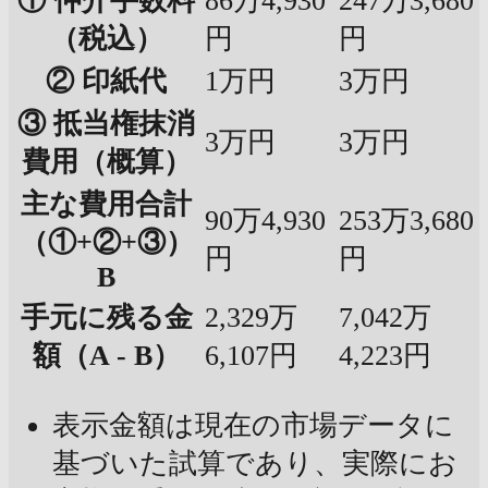
① 仲介手数料
86万4,930
247万3,680
（税込）
円
円
② 印紙代
1万円
3万円
③ 抵当権抹消
3万円
3万円
費用（概算）
主な費用合計
90万4,930
253万3,680
（①+②+③）
円
円
B
手元に残る金
2,329万
7,042万
額（A - B）
6,107円
4,223円
表示金額は現在の市場データに
基づいた試算であり、実際にお