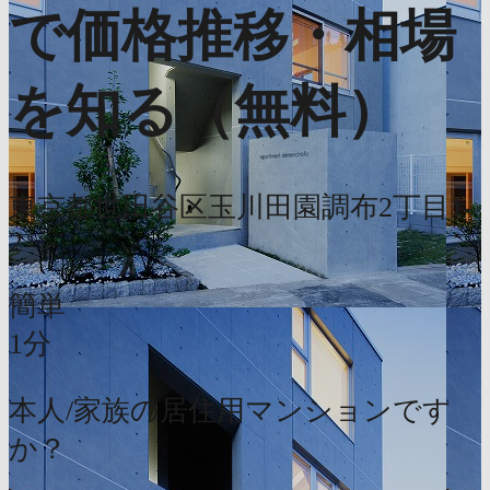
で価格推移・相場
を知る（無料）
東京都世田谷区玉川田園調布2丁目1-
2
簡単
1分
本人/家族の居住用マンションです
か？