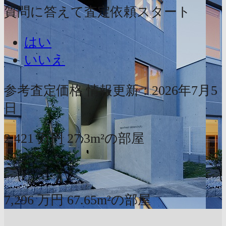
質問に答えて査定依頼スタート
はい
いいえ
参考査定価格
情報更新：2026年7月5
日
2,421
万円
27.3m²の部屋
〜
7,296
万円
67.65m²の部屋