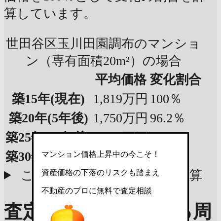
算しています。
世田谷区玉川田園調布のマンショ
ン（専有面積20m²）の場合
平均価格
変化割合
築15年
(現在)
1,819万円
100％
築20年
(5年後)
1,750万円
96.2％
築25年
(10年後)
1,681万円
92.4％
築30年
(15年後)
1,613万円
88.6％
マンション価格上昇中の今こそ！
資産価格の下落のリスクも踏まえ
この物件の参考査定価格で計算
不動産のプロに無料で査定相談
査定価格の目安を知る
周