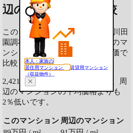
辺のマンションと比較
このマンションと、世田谷区玉川田
園調布の築15年 / 専有面積20m² のマ
ンションの平均価格を、平米単価で
本人・家族の
比較しました。
居住用マンション
賃貸用マンション
（収益物件）
2,421万円 (27.3m²)の部屋の場合、周
辺のマンションの平均価格よりも
2％低いです。
このマンション
周辺のマンション
89万円 / m²
91万円 / m²