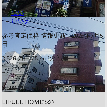
はい
いいえ
参考査定価格
情報更新：2026年7月5
日
2,526
万円
25.4m²の部屋
〜
5,508
万円
41m²の部屋
LIFULL HOME'Sの