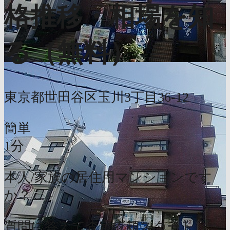
格推移・相場を知
る（無料）
東京都世田谷区玉川3丁目36-12
簡単
1分
本人/家族の居住用マンションです
か？
質問に答えて査定依頼スタート