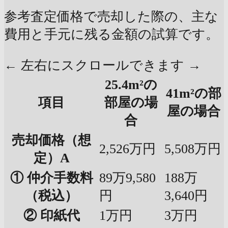
参考査定価格で売却した際の、主な
費用と手元に残る金額の試算です。
← 左右にスクロールできます →
25.4m²の
41m²の部
項目
部屋の場
屋の場合
合
売却価格（想
2,526万円
5,508万円
定）A
① 仲介手数料
89万9,580
188万
（税込）
円
3,640円
② 印紙代
1万円
3万円