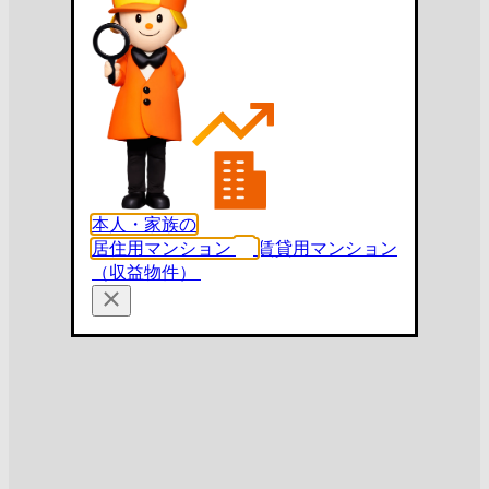
本人・家族の
居住用マンション
賃貸用マンション
（収益物件）