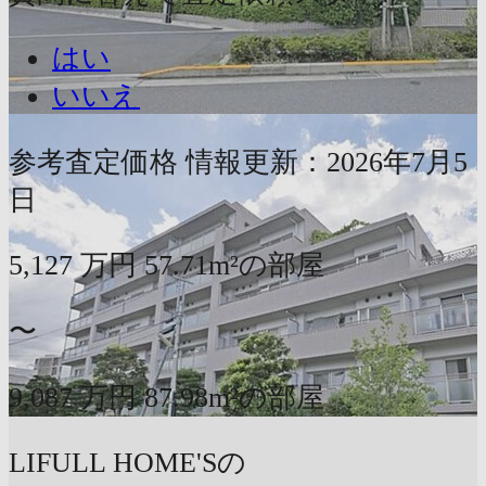
はい
いいえ
参考査定価格
情報更新：2026年7月5
日
5,127
万円
57.71m²の部屋
〜
9,087
万円
87.98m²の部屋
LIFULL HOME'Sの