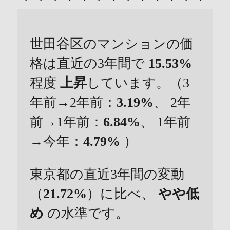
世田谷区のマンションの価
格は直近の3年間で
15.53%
程度
上昇
しています。（3
年前→2年前：
3.19%
、 2年
前→1年前：
6.84%
、 1年前
→今年：
4.79%
）
東京都の直近3年間の変動
（
21.72%
）に比べ、
やや低
め
の水準です。