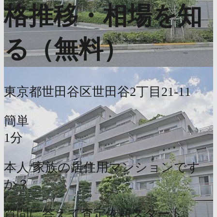
格推移・相場を知
る（無料）
東京都世田谷区世田谷2丁目21-11
簡単
1分
本人/家族の居住用マンションです
か？
質問に答えて査定依頼スタート