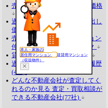
売ったらいくら？
参考査定価格
過去の売出し価格を知る
売出し
価格の掲載履歴(7件)
売却の方法でシミュレーション
仲介と買取の違いをチェック
本人・家族の
貸したらいくら？
参考賃料
居住用マンション
賃貸用マンション
（収益物件）
過去の賃料を知る
賃貸掲載履歴
(4件)
どんな不動産会社が査定してく
れるのか見る
査定・買取相談が
できる不動産会社(77社)