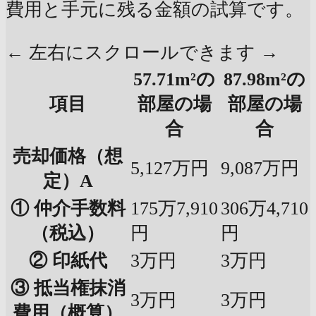
費用と手元に残る金額の試算です。
← 左右にスクロールできます →
57.71m²の
87.98m²の
項目
部屋の場
部屋の場
合
合
売却価格（想
5,127万円
9,087万円
定）A
① 仲介手数料
175万7,910
306万4,710
（税込）
円
円
② 印紙代
3万円
3万円
③ 抵当権抹消
3万円
3万円
費用（概算）