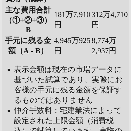
主な費用合計
181万7,910
312万4,710
（①+②+③）
円
円
B
手元に残る金
4,945万925
8,774万
額（A - B）
円
2,937円
表示金額は現在の市場データに
基づいた試算であり、実際にお
客様の手元に残る金額を保証す
るものではありません
仲介手数料：宅建業法によって
設定された上限金額（消費税
込）で試算しています。実際の