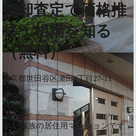
売却査定で価格推
移・相場を知る
（無料）
東京都世田谷区瀬田2丁目27-11
簡単
1分
本人/家族の居住用マンションです