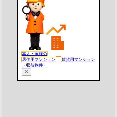
本人・家族の
居住用マンション
賃貸用マンション
（収益物件）