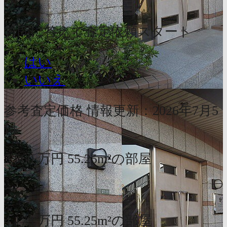
か？
質問に答えて査定依頼スタート
はい
いいえ
参考査定価格
情報更新：2026年7月5
日
3,560
万円
55.25m²の部屋
〜
4,173
万円
55.25m²の部屋