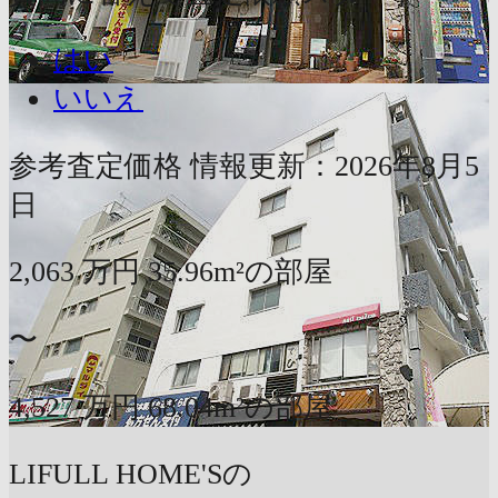
はい
いいえ
参考査定価格
情報更新：2026年8月5
日
2,063
万円
35.96m²の部屋
〜
4,527
万円
68.04m²の部屋
LIFULL HOME'Sの