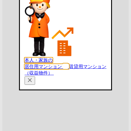
本人・家族の
居住用マンション
賃貸用マンション
（収益物件）