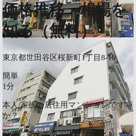
価格推移・相場を
知る（無料）
東京都世田谷区桜新町1丁目8-10
簡単
1分
本人/家族の居住用マンションです
か？
質問に答えて査定依頼スタート