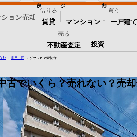
取
定
ジ
却
借りる
買う
ンション売却
賃貸
マンション
一戸建
売る
その他
投資
不動産査定
京都
世田谷区
グランピア豪徳寺
中古でいくら？売れない？売却