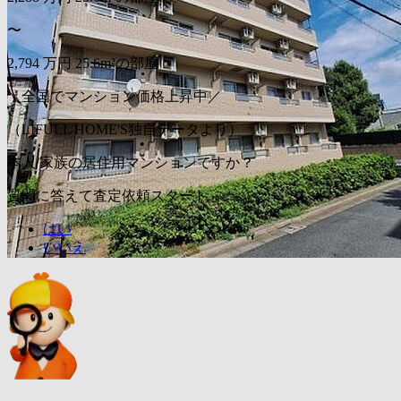
〜
2,794
万円
25.6m²の部屋
＼全国でマンション価格上昇中／
（LIFULL HOME'S独自データより）
本人/家族の居住用マンションですか？
質問に答えて査定依頼スタート
はい
いいえ