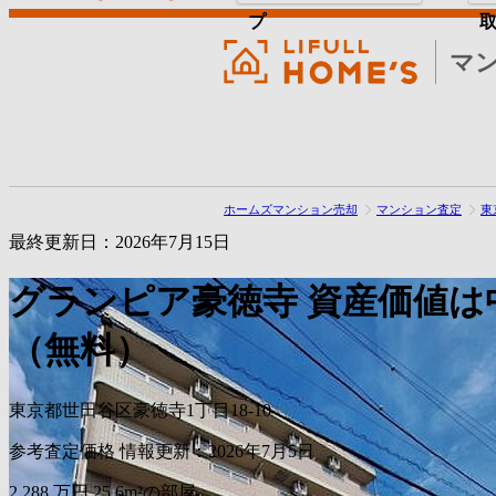
プ
マ
ホームズマンション売却
マンション査定
東
最終更新日：2026年7月15日
グランピア豪徳寺
資産価値は
（無料）
東京都世田谷区豪徳寺1丁目18-10
参考査定価格
情報更新：2026年7月5日
2,288
万円
25.6m²の部屋