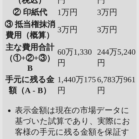
（税込）
円
円
② 印紙代
1万円
3万円
③ 抵当権抹消
3万円
3万円
費用（概算）
主な費用合計
60万1,330
244万5,240
（①+②+③）
円
円
B
手元に残る金
1,440万175
6,783万961
額（A - B）
円
円
表示金額は現在の市場データに
基づいた試算であり、実際にお
客様の手元に残る金額を保証す