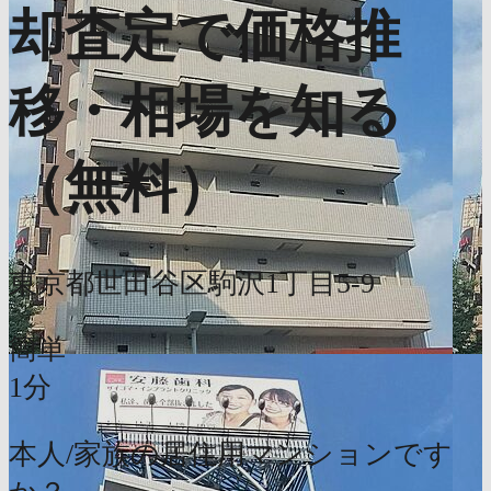
却査定で価格推
移・相場を知る
（無料）
東京都世田谷区駒沢1丁目5-9
簡単
1分
本人/家族の居住用マンションです