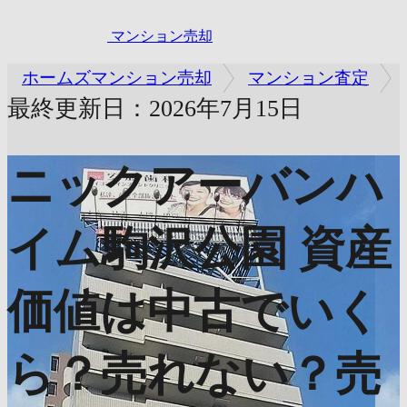
マンション売却
ホームズマンション売却
マンション査定
最終更新日：2026年7月15日
ニックアーバンハ
イム駒沢公園
資産
価値は中古でいく
ら？売れない？売