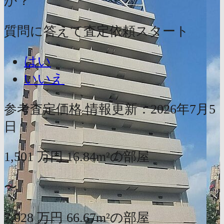
か？
質問に答えて査定依頼スタート
はい
いいえ
参考査定価格
情報更新：2026年7月5
日
1,501
万円
16.84m²の部屋
〜
7,028
万円
66.67m²の部屋