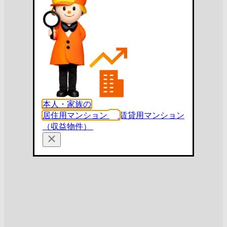
本人・家族の
居住用マンション
賃貸用マンション
（収益物件）